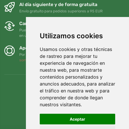
Al día siguiente y de forma gratuita
Envío gratuito para pedidos superiores a 95 EUR
Cambios y devoluciones gratuitos
Puede devolver o cambiar su pedido en cualquier momento
Utilizamos cookies
en un plazo de 90 días
Apoyamos a Trees.org
Usamos cookies y otras técnicas
Por cada pedido plantamos un árbol. Leer más
Quiénes
de rastreo para mejorar tu
somos
.
experiencia de navegación en
nuestra web, para mostrarte
contenidos personalizados y
anuncios adecuados, para analizar
el tráfico en nuestra web y para
comprender de donde llegan
nuestros visitantes.
Aceptar