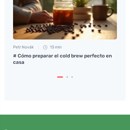
Petr Novák
13 min
Tomáš
 te
# Cómo preparar el cold brew perfecto en
Espag
casa
pesto