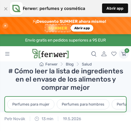
×
Ferwer: perfumes y cosmética
Abrir app
⚡
¡Descuento SUMMER ahora mismo!
×
SUMMER
Abrir app
Envío gratis en pedidos superiores a 95 EUR
0
Ferwer
Blog
Salud
# Cómo leer la lista de ingredientes
en el envase de los alimentos y
comprar mejor
Perfumes para mujer
Perfumes para hombres
Perfume
Petr Novák
13 min
19.5.2026