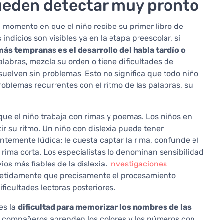
ueden detectar muy pronto
l momento en que el niño recibe su primer libro de
indicios son visibles ya en la etapa preescolar, si
más tempranas es el desarrollo del habla tardío o
abras, mezcla su orden o tiene dificultades de
uelven sin problemas. Esto no significa que todo niño
problemas recurrentes con el ritmo de las palabras, su
ue el niño trabaja con rimas y poemas. Los niños en
tir su ritmo. Un niño con dislexia puede tener
ntemente lúdica: le cuesta captar la rima, confunde el
 rima corta. Los especialistas lo denominan sensibilidad
ios más fiables de la dislexia.
Investigaciones
etidamente que precisamente el procesamiento
ificultades lectoras posteriores.
es la
dificultad para memorizar los nombres de las
s compañeros aprenden los colores y los números con