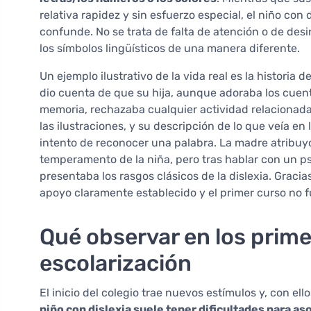
relativa rapidez y sin esfuerzo especial, el niño con d
confunde. No se trata de falta de atención o de des
los símbolos lingüísticos de una manera diferente.
Un ejemplo ilustrativo de la vida real es la historia d
dio cuenta de que su hija, aunque adoraba los cuent
memoria, rechazaba cualquier actividad relacionada c
las ilustraciones, y su descripción de lo que veía e
intento de reconocer una palabra. La madre atribuy
temperamento de la niña, pero tras hablar con un p
presentaba los rasgos clásicos de la dislexia. Graci
apoyo claramente establecido y el primer curso no f
Qué observar en los prim
escolarización
El inicio del colegio trae nuevos estímulos y, con el
niño con dislexia suele tener dificultades para aso