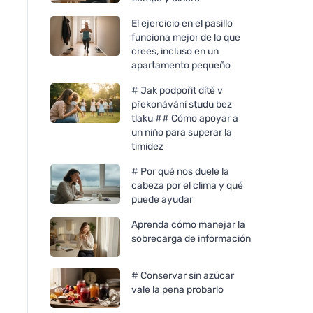
El ejercicio en el pasillo
funciona mejor de lo que
crees, incluso en un
apartamento pequeño
# Jak podpořit dítě v
překonávání studu bez
tlaku ## Cómo apoyar a
un niño para superar la
timidez
# Por qué nos duele la
cabeza por el clima y qué
puede ayudar
Aprenda cómo manejar la
sobrecarga de información
# Conservar sin azúcar
vale la pena probarlo