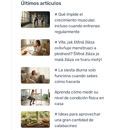
Últimos artículos
# Qué impide el
crecimiento muscular,
incluso cuando entrenas
regularmente
# Víte, jak štítná žláza
ovlivňuje menstruaci a
plodnost? Štítná žláza je
malá žláza ve tvaru motýl
# La siesta diurna solo
funciona cuando sabes
cómo hacerla
Aprenda cómo medir su
nivel de condición física en
casa
# Ideas para aprovechar
una gran cantidad de
calabacines