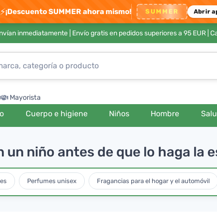
⚡
¡Descuento SUMMER ahora mismo!
SUMMER
Abrir a
envían inmediatamente |
Envío gratis en pedidos superiores a 95 EUR
| C
Mayorista
ro
Cuerpo e higiene
Niños
Hombre
Sal
n un niño antes de que lo haga la 
res
Perfumes unisex
Fragancias para el hogar y el automóvil