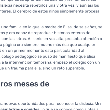
islexia necesita repetirlos una y otra vez, y aun así los
interés. El cerebro de estos niños simplemente procesa
e una familia en la que la madre de Elisa, de seis años, se
os y era capaz de reproducir historias enteras de
on las letras. Al leerle en voz alta, prestaba atención a
n la página era siempre mucho más rica que cualquier
ó en un primer momento esta particularidad al
sicólogo pedagógico se puso de manifiesto que Elisa
as a la intervención temprana, empezó el colegio con un
ue un trauma para ella, sino un reto superable.
eros meses de
los, nuevas oportunidades para reconocer la dislexia.
Un
ciar letras y sonidos
, lo que se conoce como síntesis