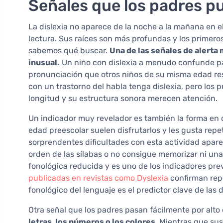
Señales que los padres p
La dislexia no aparece de la noche a la mañana en e
lectura. Sus raíces son más profundas y los primeros 
sabemos qué buscar.
Una de las señales de alerta 
inusual.
Un niño con dislexia a menudo confunde pal
pronunciación que otros niños de su misma edad res
con un trastorno del habla tenga dislexia, pero los 
longitud y su estructura sonora merecen atención.
Un indicador muy revelador es también la forma en q
edad preescolar suelen disfrutarlos y les gusta repe
sorprendentes dificultades con esta actividad apare
orden de las sílabas o no consigue memorizar ni una
fonológica reducida y es uno de los indicadores prev
publicadas en revistas como Dyslexia
confirman rep
fonológico del lenguaje es el predictor clave de las d
Otra señal que los padres pasan fácilmente por alto 
letras, los números o los colores
. Mientras que su