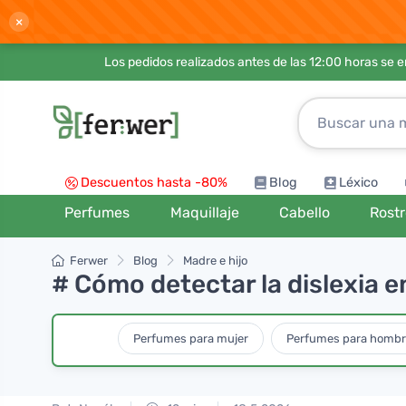
×
Los pedidos realizados antes de las 12:00 horas se 
Descuentos hasta -80%
Blog
Léxico
Perfumes
Maquillaje
Cabello
Rost
Ferwer
Blog
Madre e hijo
# Cómo detectar la dislexia e
Perfumes para mujer
Perfumes para homb