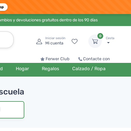
pp
ambios y devoluciones gratuitos dentro de los 90 días
0
Iniciar sesión
Cesta
Mi cuenta
Ferwer Club
Contacte con
ud
Hogar
Regalos
Calzado / Ropa
escuela