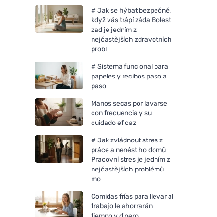
# Jak se hýbat bezpečně,
když vás trápí záda Bolest
zad je jedním z
nejčastějších zdravotních
probl
# Sistema funcional para
papeles y recibos paso a
paso
Manos secas por lavarse
con frecuencia y su
cuidado eficaz
# Jak zvládnout stres z
práce a nenést ho domů
Pracovní stres je jedním z
nejčastějších problémů
mo
Comidas frías para llevar al
trabajo le ahorrarán
tiempo y dinero