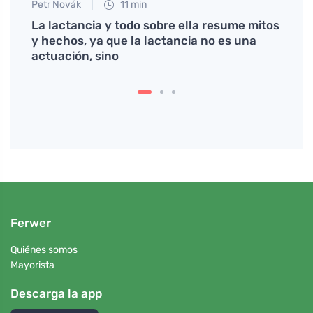
Petr Novák
11 min
Petr N
La lactancia y todo sobre ella resume mitos
Estar
ica
y hechos, ya que la lactancia no es una
mater
actuación, sino
gimna
Ferwer
Quiénes somos
Mayorista
Descarga la app