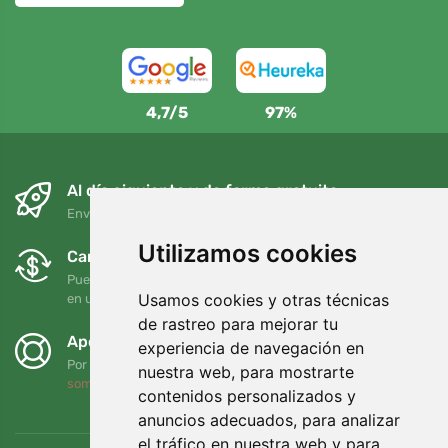
4,7/5
97%
Al día siguiente y de forma gratuita
Envío gratuito para pedidos superiores a 95 EUR
Utilizamos cookies
Cambios y devoluciones gratuitos
Puede devolver o cambiar su pedido en cualquier momento
Usamos cookies y otras técnicas
en un plazo de 90 días
de rastreo para mejorar tu
Apoyamos a Trees.org
experiencia de navegación en
Por cada pedido plantamos un árbol. Leer más
Quiénes
nuestra web, para mostrarte
somos
.
contenidos personalizados y
anuncios adecuados, para analizar
el tráfico en nuestra web y para