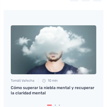
Tomáš Vařecha
10 min
Petr N
Cómo superar la niebla mental y recuperar
El do
la claridad mental
infar