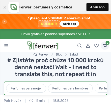
×
Ferwer: perfumes y cosmética
Abrir app
⚡
¡Descuento SUMMER ahora mismo!
×
SUMMER
Abrir app
Envío gratis en pedidos superiores a 95 EUR
0
Ferwer
Blog
Salud
# Zjistěte proč chůze 10 000 kroků
denně nestačí Wait - I need to
translate this, not repeat it in
Perfumes para mujer
Perfumes para hombres
Perfume
Petr Novák
11 min
15.5.2026