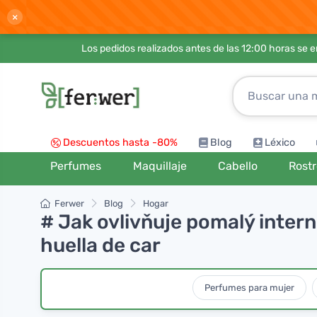
×
Los pedidos realizados antes de las 12:00 horas se 
Descuentos hasta -80%
Blog
Léxico
Perfumes
Maquillaje
Cabello
Rost
Ferwer
Blog
Hogar
# Jak ovlivňuje pomalý intern
huella de car
Perfumes para mujer