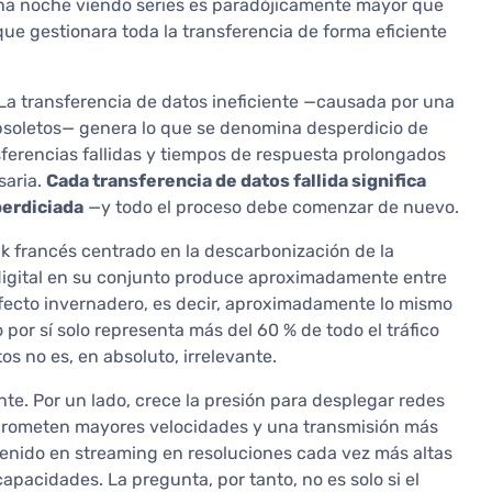
una noche viendo series es paradójicamente mayor que
que gestionara toda la transferencia de forma eficiente
La transferencia de datos ineficiente —causada por una
bsoletos— genera lo que se denomina desperdicio de
sferencias fallidas y tiempos de respuesta prolongados
saria.
Cada transferencia de datos fallida significa
perdiciada
—y todo el proceso debe comenzar de nuevo.
nk francés centrado en la descarbonización de la
 digital en su conjunto produce aproximadamente entre
 efecto invernadero, es decir, aproximadamente lo mismo
o por sí solo representa más del 60 % de todo el tráfico
os no es, en absoluto, irrelevante.
e. Por un lado, crece la presión para desplegar redes
ue prometen mayores velocidades y una transmisión más
tenido en streaming en resoluciones cada vez más altas
acidades. La pregunta, por tanto, no es solo si el