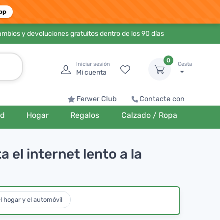
pp
ambios y devoluciones gratuitos dentro de los 90 días
0
Iniciar sesión
Cesta
Mi cuenta
Ferwer Club
Contacte con
ud
Hogar
Regalos
Calzado / Ropa
el internet lento a la
l hogar y el automóvil