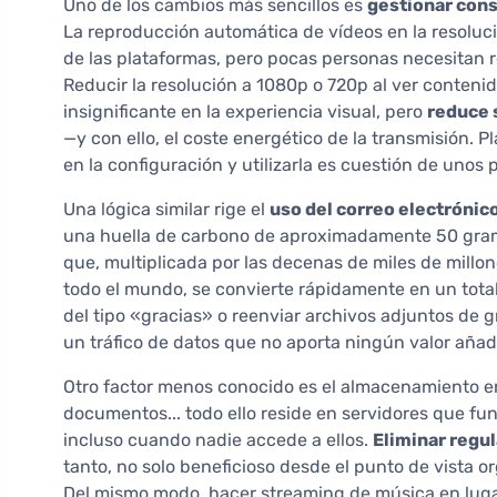
Uno de los cambios más sencillos es
gestionar cons
La reproducción automática de vídeos en la resoluci
de las plataformas, pero pocas personas necesitan 
Reducir la resolución a 1080p o 720p al ver conten
insignificante en la experiencia visual, pero
reduce 
—y con ello, el coste energético de la transmisión. 
en la configuración y utilizarla es cuestión de unos p
Una lógica similar rige el
uso del correo electrónic
una huella de carbono de aproximadamente 50 gramo
que, multiplicada por las decenas de miles de millo
todo el mundo, se convierte rápidamente en un total
del tipo «gracias» o reenviar archivos adjuntos de
un tráfico de datos que no aporta ningún valor añad
Otro factor menos conocido es el almacenamiento en 
documentos... todo ello reside en servidores que f
incluso cuando nadie accede a ellos.
Eliminar regu
tanto, no solo beneficioso desde el punto de vista o
Del mismo modo, hacer streaming de música en lugar