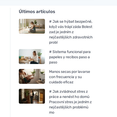
Últimos artículos
# Jak se hýbat bezpečně,
když vás trápí záda Bolest
zad je jedním z
nejčastějších zdravotních
probl
# Sistema funcional para
papeles y recibos paso a
paso
Manos secas por lavarse
con frecuencia y su
cuidado eficaz
# Jak zvládnout stres z
práce a nenést ho domů
Pracovní stres je jedním z
nejčastějších problémů
mo