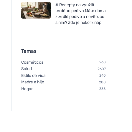
mental
# Recepty na využití
tvrdého pečiva Máte doma
ztvrdlé pečivo a nevíte, co
s ním? Zde je několik náp
Temas
Cosméticos
268
Salud
2607
Estilo de vida
240
Madre e hijo
208
Hogar
338