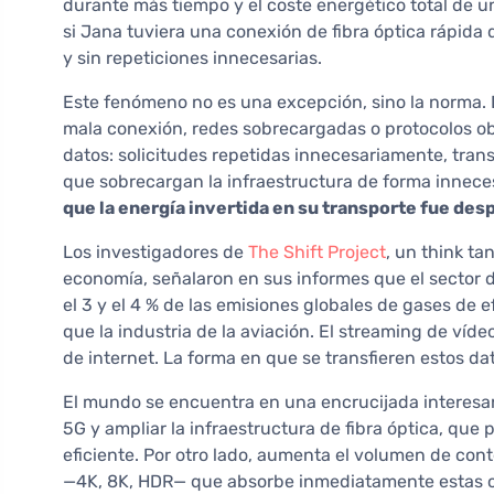
durante más tiempo y el coste energético total de 
si Jana tuviera una conexión de fibra óptica rápida 
y sin repeticiones innecesarias.
Este fenómeno no es una excepción, sino la norma. 
mala conexión, redes sobrecargadas o protocolos o
datos: solicitudes repetidas innecesariamente, tran
que sobrecargan la infraestructura de forma innece
que la energía invertida en su transporte fue des
Los investigadores de
The Shift Project
, un think ta
economía, señalaron en sus informes que el sector
el 3 y el 4 % de las emisiones globales de gases de
que la industria de la aviación. El streaming de víde
de internet. La forma en que se transfieren estos dat
El mundo se encuentra en una encrucijada interesant
5G y ampliar la infraestructura de fibra óptica, q
eficiente. Por otro lado, aumenta el volumen de con
—4K, 8K, HDR— que absorbe inmediatamente estas cap