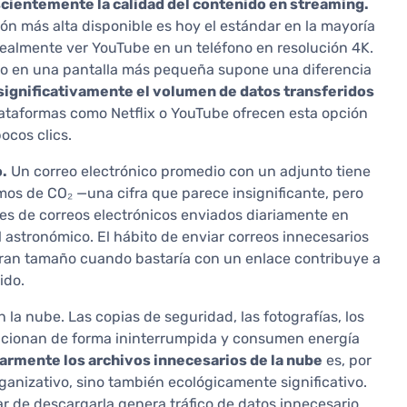
cientemente la calidad del contenido en streaming.
ón más alta disponible es hoy el estándar en la mayoría
realmente ver YouTube en un teléfono en resolución 4K.
ido en una pantalla más pequeña supone una diferencia
significativamente el volumen de datos transferidos
Plataformas como Netflix o YouTube ofrecen esta opción
ocos clics.
o.
Un correo electrónico promedio con un adjunto tiene
s de CO₂ —una cifra que parece insignificante, pero
nes de correos electrónicos enviados diariamente en
 astronómico. El hábito de enviar correos innecesarios
 gran tamaño cuando bastaría con un enlace contribuye a
ido.
la nube. Las copias de seguridad, las fotografías, los
uncionan de forma ininterrumpida y consumen energía
larmente los archivos innecesarios de la nube
es, por
rganizativo, sino también ecológicamente significativo.
 de descargarla genera tráfico de datos innecesario