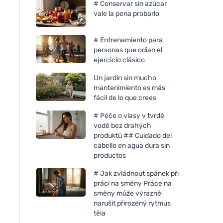
# Conservar sin azúcar
vale la pena probarlo
# Entrenamiento para
personas que odian el
ejercicio clásico
Un jardín sin mucho
mantenimiento es más
fácil de lo que crees
# Péče o vlasy v tvrdé
vodě bez drahých
produktů ## Cuidado del
cabello en agua dura sin
productos
# Jak zvládnout spánek při
práci na směny Práce na
směny může výrazně
Neobotanics Mood-Balance
Neobotanics Adapt
narušit přirozený rytmus
(60 cápsulas) - para el
(60 cápsulas) - para
těla
bienestar psicológico
vitalidad y el bienes