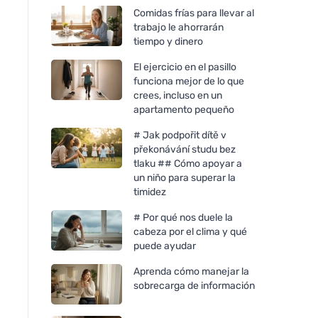
Comidas frías para llevar al
trabajo le ahorrarán
tiempo y dinero
El ejercicio en el pasillo
funciona mejor de lo que
crees, incluso en un
apartamento pequeño
# Jak podpořit dítě v
překonávání studu bez
tlaku ## Cómo apoyar a
un niño para superar la
timidez
# Por qué nos duele la
cabeza por el clima y qué
puede ayudar
Aprenda cómo manejar la
sobrecarga de información