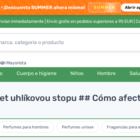
⚡
¡Descuento SUMMER ahora mismo!
SUMMER
Abrir a
envían inmediatamente |
Envío gratis en pedidos superiores a 95 EUR
| C
Mayorista
ro
Cuerpo e higiene
Niños
Hombre
Sal
et uhlíkovou stopu ## Cómo afecta 
Perfumes para hombres
Perfumes unisex
Fragancias para e