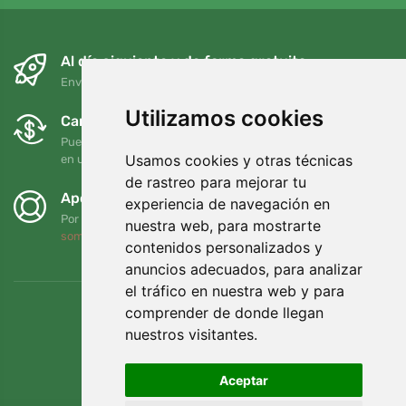
Al día siguiente y de forma gratuita
Envío gratuito para pedidos superiores a 95 EUR
Utilizamos cookies
Cambios y devoluciones gratuitos
Puede devolver o cambiar su pedido en cualquier momento
Usamos cookies y otras técnicas
en un plazo de 90 días
de rastreo para mejorar tu
Apoyamos a Trees.org
experiencia de navegación en
Por cada pedido plantamos un árbol. Leer más
Quiénes
nuestra web, para mostrarte
somos
.
contenidos personalizados y
anuncios adecuados, para analizar
el tráfico en nuestra web y para
comprender de donde llegan
nuestros visitantes.
Aceptar