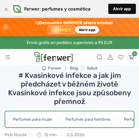
×
Ferwer: perfumes y cosmética
Abrir app
⚡
¡Descuento SUMMER ahora mismo!
×
SUMMER
Abrir app
Envío gratis en pedidos superiores a 95 EUR
0
Ferwer
Blog
Salud
# Kvasinkové infekce a jak jim
předcházet v běžném životě
Kvasinkové infekce jsou způsobeny
přemnož
Perfumes para mujer
Perfumes para hombres
Perfume
Petr Novák
12 min
2.5.2026