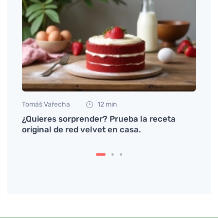
Tomáš Vařecha
12 min
Tomáš
inando
¿Quieres sorprender? Prueba la receta
Sínto
original de red velvet en casa.
deber