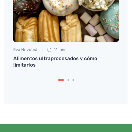
Eva Novotná
11 min
Petr N
omo
Alimentos ultraprocesados y cómo
# Jak
limitarlos
myšle
nepo