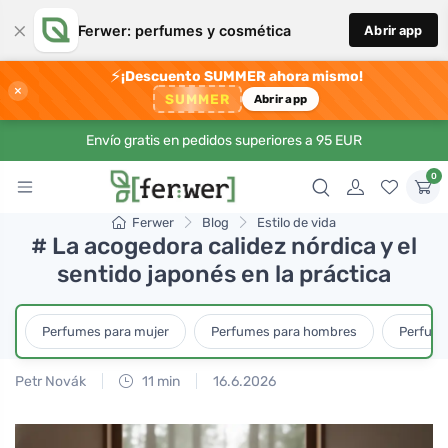
×
Ferwer: perfumes y cosmética
Abrir app
⚡
¡Descuento SUMMER ahora mismo!
×
SUMMER
Abrir app
Envío gratis en pedidos superiores a 95 EUR
0
Ferwer
Blog
Estilo de vida
# La acogedora calidez nórdica y el
sentido japonés en la práctica
Perfumes para mujer
Perfumes para hombres
Perfume
Petr Novák
11 min
16.6.2026