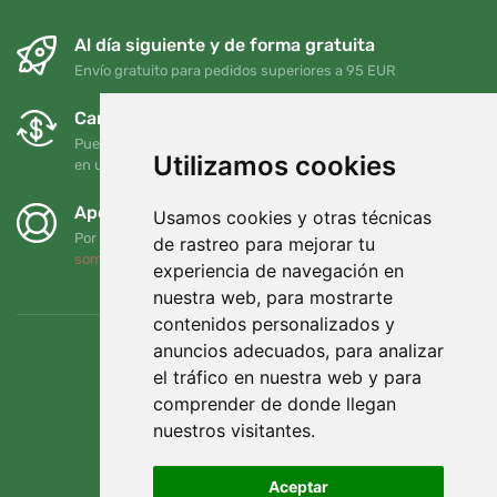
Al día siguiente y de forma gratuita
Envío gratuito para pedidos superiores a 95 EUR
Cambios y devoluciones gratuitos
Puede devolver o cambiar su pedido en cualquier momento
Utilizamos cookies
en un plazo de 90 días
Apoyamos a Trees.org
Usamos cookies y otras técnicas
Por cada pedido plantamos un árbol. Leer más
Quiénes
de rastreo para mejorar tu
somos
.
experiencia de navegación en
nuestra web, para mostrarte
contenidos personalizados y
anuncios adecuados, para analizar
el tráfico en nuestra web y para
comprender de donde llegan
nuestros visitantes.
Aceptar