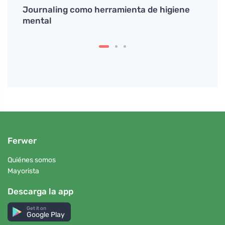
te en
Journaling como herramienta de higiene
¿De d
mental
tan p
Ferwer
Quiénes somos
Mayorista
Descarga la app
Get it on
Google Play