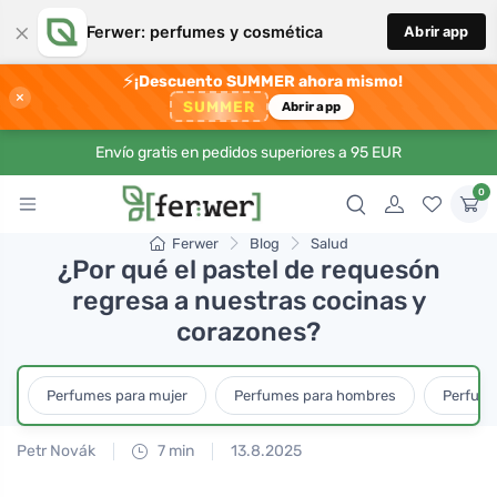
×
Ferwer: perfumes y cosmética
Abrir app
⚡
¡Descuento SUMMER ahora mismo!
×
SUMMER
Abrir app
Envío gratis en pedidos superiores a 95 EUR
0
Ferwer
Blog
Salud
¿Por qué el pastel de requesón
regresa a nuestras cocinas y
corazones?
Perfumes para mujer
Perfumes para hombres
Perfume
Petr Novák
7 min
13.8.2025