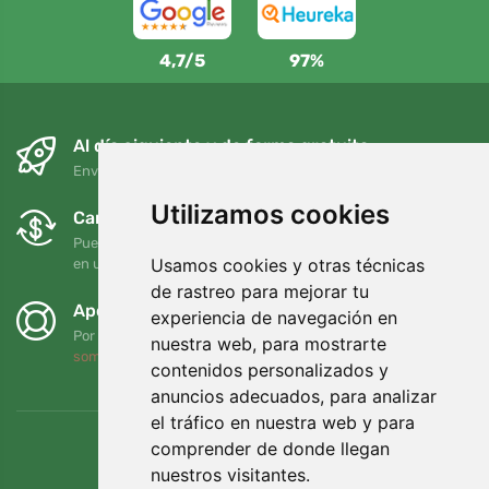
4,7/5
97%
Al día siguiente y de forma gratuita
Envío gratuito para pedidos superiores a 95 EUR
Utilizamos cookies
Cambios y devoluciones gratuitos
Puede devolver o cambiar su pedido en cualquier momento
Usamos cookies y otras técnicas
en un plazo de 90 días
de rastreo para mejorar tu
Apoyamos a Trees.org
experiencia de navegación en
Por cada pedido plantamos un árbol. Leer más
Quiénes
nuestra web, para mostrarte
somos
.
contenidos personalizados y
anuncios adecuados, para analizar
el tráfico en nuestra web y para
comprender de donde llegan
nuestros visitantes.