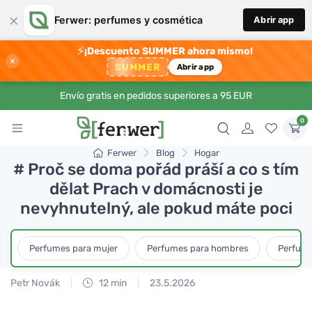
×
Ferwer: perfumes y cosmética
Abrir app
⚡
¡Descuento SUMMER ahora mismo!
×
SUMMER
Abrir app
Envío gratis en pedidos superiores a 95 EUR
0
Ferwer
Blog
Hogar
# Proč se doma pořád práší a co s tím
dělat Prach v domácnosti je
nevyhnutelný, ale pokud máte poci
Perfumes para mujer
Perfumes para hombres
Perfume
Petr Novák
12 min
23.5.2026