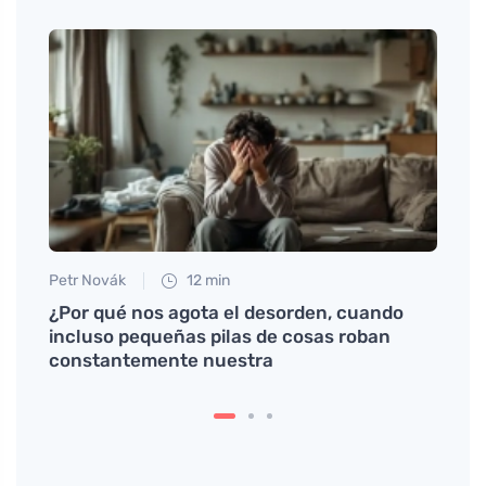
Petr Novák
12 min
Petr N
¿Por qué nos agota el desorden, cuando
# Pro
incluso pequeñas pilas de cosas roban
podla
constantemente nuestra
pořad