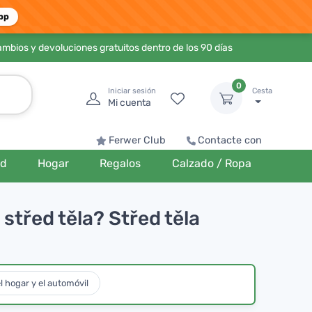
pp
ambios y devoluciones gratuitos dentro de los 90 días
0
Iniciar sesión
Cesta
Mi cuenta
Ferwer Club
Contacte con
ud
Hogar
Regalos
Calzado / Ropa
 střed těla? Střed těla
l hogar y el automóvil