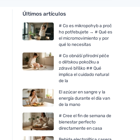
Últimos artículos
# Co es mikropohyb a proč
ho potřebujete → # Qué es
el micromovimiento y por
qué lo necesitas
# Co obnáší přírodní péče
o dětskou pokožku a
zdravé bříško ## Qué
implica el cuidado natural
de la
El azúcar en sangre y la
energía durante el día van
de la mano
# Cree el fin de semana de
bienestar perfecto
directamente en casa
Bebida electrolítica casera