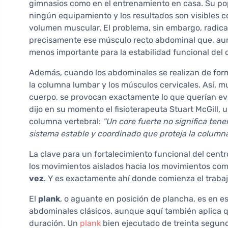
gimnasios como en el entrenamiento en casa. Su pop
ningún equipamiento y los resultados son visibles co
volumen muscular. El problema, sin embargo, radica 
precisamente ese músculo recto abdominal que, a
menos importante para la estabilidad funcional del 
Además, cuando los abdominales se realizan de for
la columna lumbar y los músculos cervicales. Así, mu
cuerpo, se provocan exactamente lo que querían evi
dijo en su momento el fisioterapeuta Stuart McGill, 
columna vertebral:
"Un core fuerte no significa ten
sistema estable y coordinado que proteja la column
La clave para un fortalecimiento funcional del centr
los movimientos aislados hacia los movimientos co
vez
. Y es exactamente ahí donde comienza el trabajo
El
plank
, o aguante en posición de plancha, es en e
abdominales clásicos, aunque aquí también aplica que
duración. Un
plank
bien ejecutado de treinta segun