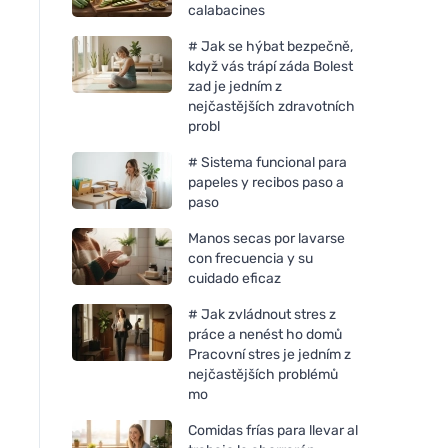
calabacines
# Jak se hýbat bezpečně,
když vás trápí záda Bolest
zad je jedním z
nejčastějších zdravotních
probl
# Sistema funcional para
papeles y recibos paso a
paso
Manos secas por lavarse
con frecuencia y su
cuidado eficaz
# Jak zvládnout stres z
práce a nenést ho domů
Pracovní stres je jedním z
Bombus Raw protein Cocoa
Bombus Raw protei
nejčastějších problémů
beans 50g
butter 50g
mo
Comidas frías para llevar al