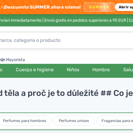
⚡
¡Descuento SUMMER ahora mismo!
SUMMER
Abrir a
envían inmediatamente |
Envío gratis en pedidos superiores a 95 EUR
| C
Mayorista
ro
Cuerpo e higiene
Niños
Hombre
Sal
 těla a proč je to důležité ## Co je
Perfumes para hombres
Perfumes unisex
Fragancias para e