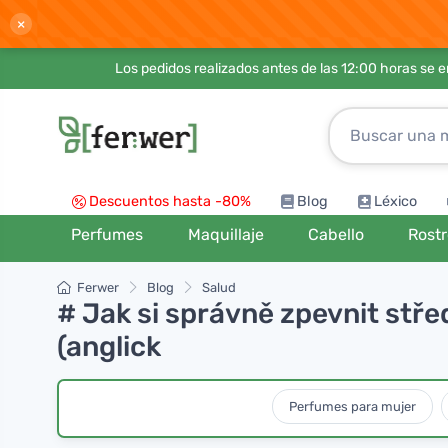
×
Los pedidos realizados antes de las 12:00 horas se 
Descuentos hasta -80%
Blog
Léxico
Perfumes
Maquillaje
Cabello
Rost
Ferwer
Blog
Salud
# Jak si správně zpevnit střed
(anglick
Perfumes para mujer