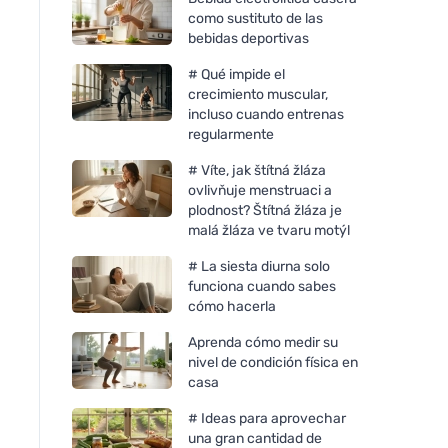
como sustituto de las
bebidas deportivas
# Qué impide el
crecimiento muscular,
incluso cuando entrenas
regularmente
# Víte, jak štítná žláza
ovlivňuje menstruaci a
plodnost? Štítná žláza je
malá žláza ve tvaru motýl
# La siesta diurna solo
funciona cuando sabes
cómo hacerla
Aprenda cómo medir su
nivel de condición física en
casa
# Ideas para aprovechar
una gran cantidad de