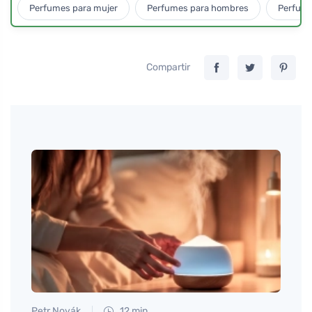
Perfumes para mujer
Perfumes para hombres
Perfume
Compartir
Petr Novák
12 min
Martin