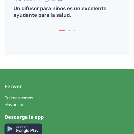
 para
Un difusor para niños es un excelente
Cómo 
ayudante para la salud.
embar
Ferwer
Quiénes somos
Mayorista
Descarga la app
Get it on
Google Play