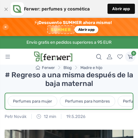
×
Ferwer: perfumes y cosmética
Abrir app
⚡
¡Descuento SUMMER ahora mismo!
×
SUMMER
Abrir app
Envío gratis en pedidos superiores a 95 EUR
0
Ferwer
Blog
Madre e hijo
# Regreso a una misma después de la
baja maternal
Perfumes para mujer
Perfumes para hombres
Perfume
Petr Novák
12 min
19.5.2026