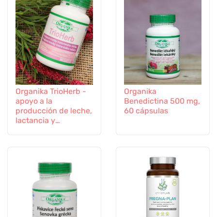
Organika TrioHerb -
Organika
apoyo a la
Benedictina 500 mg,
producción de leche,
60 cápsulas
lactancia y
amamantamiento, 60
cápsulas