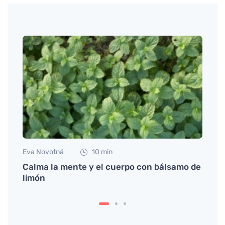
Eva Novotná
10 min
Eva No
sa,
Calma la mente y el cuerpo con bálsamo de
El se
íodo
limón
que h