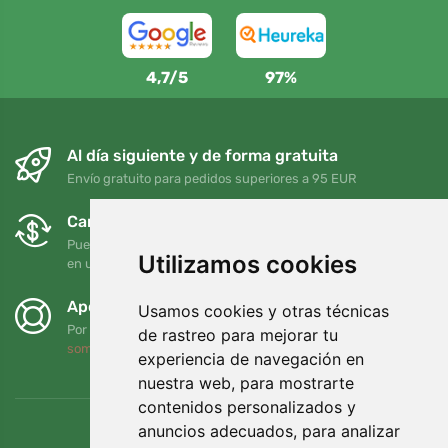
4,7/5
97%
Al día siguiente y de forma gratuita
Envío gratuito para pedidos superiores a 95 EUR
Cambios y devoluciones gratuitos
Puede devolver o cambiar su pedido en cualquier momento
Utilizamos cookies
en un plazo de 90 días
Apoyamos a Trees.org
Usamos cookies y otras técnicas
Por cada pedido plantamos un árbol. Leer más
Quiénes
de rastreo para mejorar tu
somos
.
experiencia de navegación en
nuestra web, para mostrarte
contenidos personalizados y
anuncios adecuados, para analizar