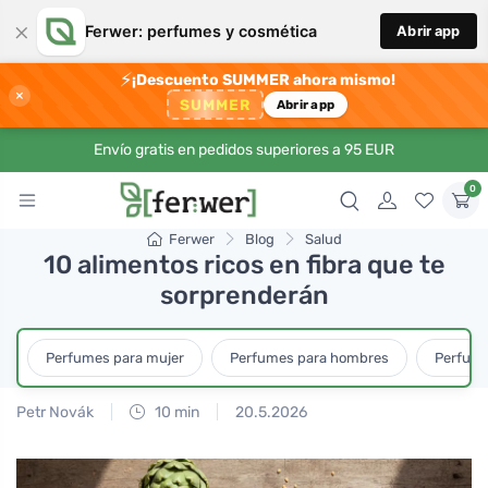
×
Ferwer: perfumes y cosmética
Abrir app
⚡
¡Descuento SUMMER ahora mismo!
×
SUMMER
Abrir app
Envío gratis en pedidos superiores a 95 EUR
0
Ferwer
Blog
Salud
10 alimentos ricos en fibra que te
sorprenderán
Perfumes para mujer
Perfumes para hombres
Perfume
Petr Novák
10 min
20.5.2026