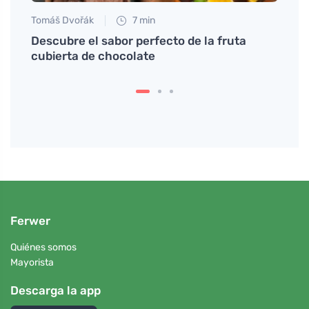
Tomáš Dvořák
7 min
Tomáš
parar
Descubre el sabor perfecto de la fruta
Descu
cubierta de chocolate
de m
Ferwer
Quiénes somos
Mayorista
Descarga la app