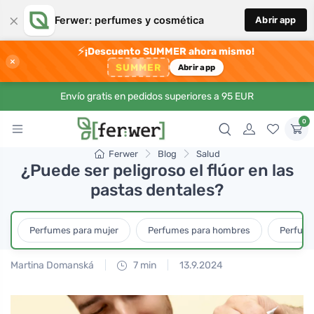
×
Ferwer: perfumes y cosmética
Abrir app
⚡
¡Descuento SUMMER ahora mismo!
×
SUMMER
Abrir app
Envío gratis en pedidos superiores a 95 EUR
0
Ferwer
Blog
Salud
¿Puede ser peligroso el flúor en las
pastas dentales?
Perfumes para mujer
Perfumes para hombres
Perfume
Martina Domanská
7 min
13.9.2024