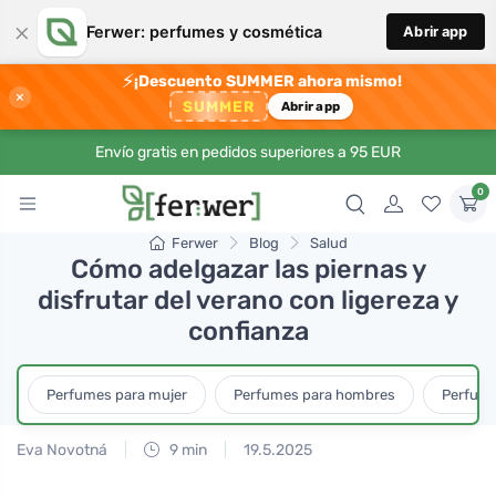
×
Ferwer: perfumes y cosmética
Abrir app
⚡
¡Descuento SUMMER ahora mismo!
×
SUMMER
Abrir app
Envío gratis en pedidos superiores a 95 EUR
0
Ferwer
Blog
Salud
Cómo adelgazar las piernas y
disfrutar del verano con ligereza y
confianza
Perfumes para mujer
Perfumes para hombres
Perfume
Eva Novotná
9 min
19.5.2025