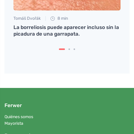
Tomáš Dvořák
8 min
Anna 
La borreliosis puede aparecer incluso sin la
Cómo
picadura de una garrapata.
manc
Ferwer
Quiénes somos
Mayorista