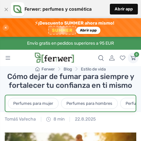
×
Ferwer: perfumes y cosmética
Abrir app
⚡
¡Descuento SUMMER ahora mismo!
×
SUMMER
Abrir app
Envío gratis en pedidos superiores a 95 EUR
0
Ferwer
Blog
Estilo de vida
Cómo dejar de fumar para siempre y
fortalecer tu confianza en ti mismo
Perfumes para mujer
Perfumes para hombres
Perfume
Tomáš Vařecha
8 min
22.8.2025