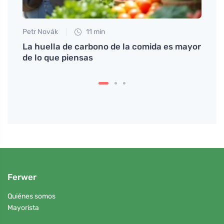
Petr Novák
11 min
Eva No
gar
La huella de carbono de la comida es mayor
Prueb
de lo que piensas
coco
Ferwer
Quiénes somos
Mayorista