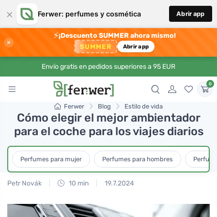
×
Ferwer: perfumes y cosmética
Abrir app
⚡
¡Descuento SUMMER ahora mismo!
×
SUMMER
Abrir app
Envío gratis en pedidos superiores a 95 EUR
0
Ferwer
Blog
Estilo de vida
Cómo elegir el mejor ambientador
para el coche para los viajes diarios
Perfumes para mujer
Perfumes para hombres
Perfume
Petr Novák
10 min
19.7.2024