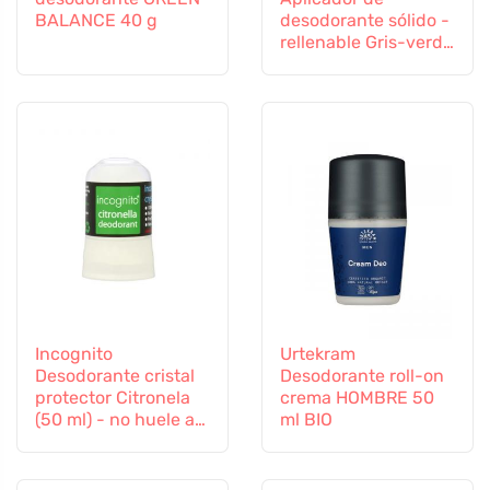
BALANCE 40 g
desodorante sólido -
rellenable Gris-verde
- en elegantes
colores
Incognito
Urtekram
Desodorante cristal
Desodorante roll-on
protector Citronela
crema HOMBRE 50
(50 ml) - no huele a
ml BIO
insectos molestos