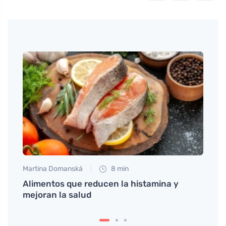
Martina Domanská
8 min
Petr N
ara
Alimentos que reducen la histamina y
# Rec
mejoran la salud
druhý
mejor