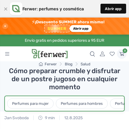
×
Ferwer: perfumes y cosmética
Abrir app
⚡
¡Descuento SUMMER ahora mismo!
×
SUMMER
Abrir app
Envío gratis en pedidos superiores a 95 EUR
0
Ferwer
Blog
Salud
Cómo preparar crumble y disfrutar
de un postre jugoso en cualquier
momento
Perfumes para mujer
Perfumes para hombres
Perfume
Jan Svoboda
9 min
12.8.2025