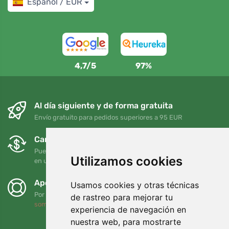
Español / EUR
4,7/5
97%
Al día siguiente y de forma gratuita
Envío gratuito para pedidos superiores a 95 EUR
Cambios y devoluciones gratuitos
Puede devolver o cambiar su pedido en cualquier momento
Utilizamos cookies
en un plazo de 90 días
Apoyamos a Trees.org
Usamos cookies y otras técnicas
Por cada pedido plantamos un árbol. Leer más
Quiénes
de rastreo para mejorar tu
somos
.
experiencia de navegación en
nuestra web, para mostrarte