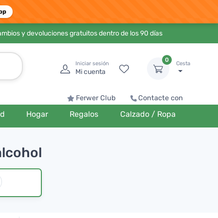
pp
ambios y devoluciones gratuitos dentro de los 90 días
0
Iniciar sesión
Cesta
Mi cuenta
Ferwer Club
Contacte con
ud
Hogar
Regalos
Calzado / Ropa
alcohol