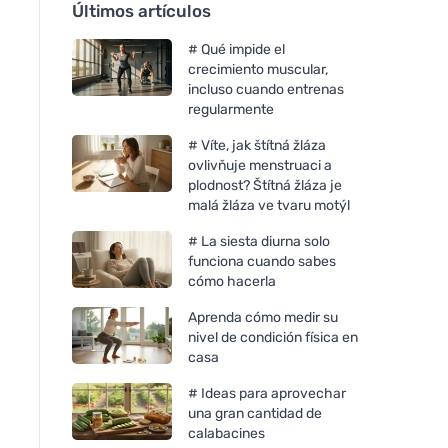
Últimos artículos
# Qué impide el
crecimiento muscular,
incluso cuando entrenas
regularmente
# Víte, jak štítná žláza
ovlivňuje menstruaci a
plodnost? Štítná žláza je
malá žláza ve tvaru motýl
# La siesta diurna solo
funciona cuando sabes
cómo hacerla
Aprenda cómo medir su
nivel de condición física en
casa
# Ideas para aprovechar
una gran cantidad de
calabacines