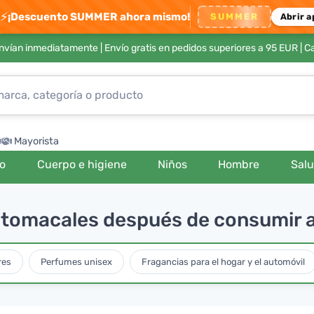
⚡
¡Descuento SUMMER ahora mismo!
SUMMER
Abrir a
envían inmediatamente |
Envío gratis en pedidos superiores a 95 EUR
| C
Mayorista
ro
Cuerpo e higiene
Niños
Hombre
Sal
stomacales después de consumir 
res
Perfumes unisex
Fragancias para el hogar y el automóvil