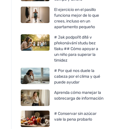
El ejercicio en el pasillo
funciona mejor de lo que
crees, incluso en un
apartamento pequeño
# Jak podpořit dítě v
překonávání studu bez
tlaku ## Cómo apoyar a
un niño para superar la
timidez
# Por qué nos duele la
cabeza por el clima y qué
puede ayudar
Aprenda cómo manejar la
sobrecarga de información
# Conservar sin azúcar
vale la pena probarlo