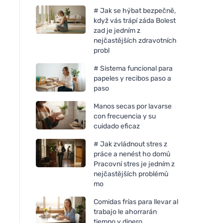
# Jak se hýbat bezpečně,
když vás trápí záda Bolest
zad je jedním z
nejčastějších zdravotních
probl
# Sistema funcional para
papeles y recibos paso a
paso
Manos secas por lavarse
con frecuencia y su
cuidado eficaz
# Jak zvládnout stres z
práce a nenést ho domů
Pracovní stres je jedním z
nejčastějších problémů
mo
Comidas frías para llevar al
trabajo le ahorrarán
tiempo y dinero