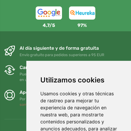
4,7/5
97%
Al día siguiente y de forma gratuita
Envío gratuito para pedidos superiores a 95 EUR
Cambios y devoluciones gratuitos
Puede devolver o cambiar su pedido en cualquier momento
Utilizamos cookies
en un plazo de 90 días
Apoyamos a Trees.org
Usamos cookies y otras técnicas
Por cada pedido plantamos un árbol. Leer más
Quiénes
de rastreo para mejorar tu
somos
.
experiencia de navegación en
nuestra web, para mostrarte
contenidos personalizados y
anuncios adecuados, para analizar