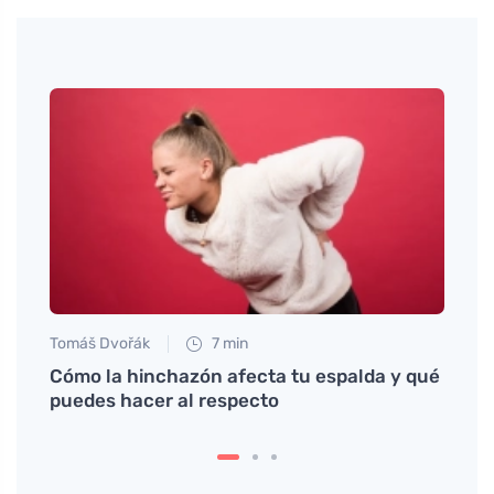
Tomáš Dvořák
7 min
Tomáš
no y
Cómo la hinchazón afecta tu espalda y qué
¿Por 
puedes hacer al respecto
salud