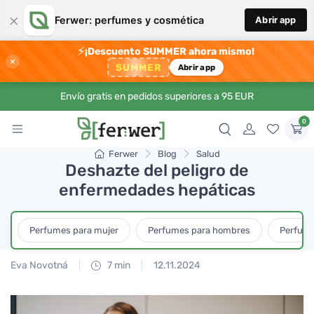
×
Ferwer: perfumes y cosmética
Abrir app
⚡
¡Descuento SUMMER ahora mismo!
×
SUMMER
Abrir app
Envío gratis en pedidos superiores a 95 EUR
0
Ferwer
Blog
Salud
Deshazte del peligro de
enfermedades hepáticas
Perfumes para mujer
Perfumes para hombres
Perfume
Eva Novotná
7 min
12.11.2024