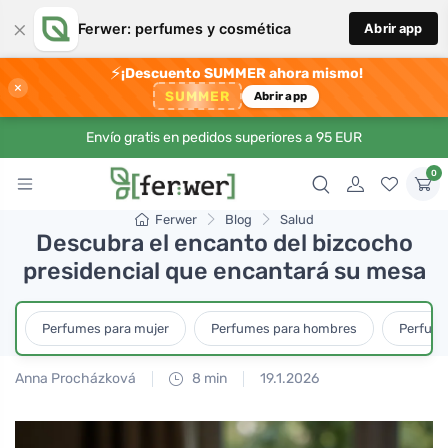
×
Ferwer: perfumes y cosmética
Abrir app
⚡
¡Descuento SUMMER ahora mismo!
×
SUMMER
Abrir app
Envío gratis en pedidos superiores a 95 EUR
0
Ferwer
Blog
Salud
Descubra el encanto del bizcocho
presidencial que encantará su mesa
Perfumes para mujer
Perfumes para hombres
Perfume
Anna Procházková
8 min
19.1.2026