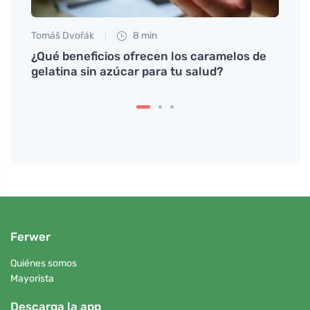
Tomáš Dvořák
8 min
Eva No
 con
¿Qué beneficios ofrecen los caramelos de
Recet
gelatina sin azúcar para tu salud?
coraz
Ferwer
Quiénes somos
Mayorista
Descarga la app