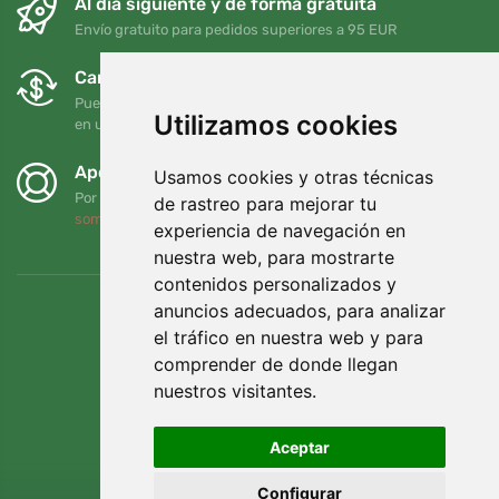
Al día siguiente y de forma gratuita
Envío gratuito para pedidos superiores a 95 EUR
Cambios y devoluciones gratuitos
Puede devolver o cambiar su pedido en cualquier momento
Utilizamos cookies
en un plazo de 90 días
Apoyamos a Trees.org
Usamos cookies y otras técnicas
Por cada pedido plantamos un árbol. Leer más
Quiénes
de rastreo para mejorar tu
somos
.
experiencia de navegación en
nuestra web, para mostrarte
contenidos personalizados y
anuncios adecuados, para analizar
el tráfico en nuestra web y para
comprender de donde llegan
nuestros visitantes.
Aceptar
Configurar