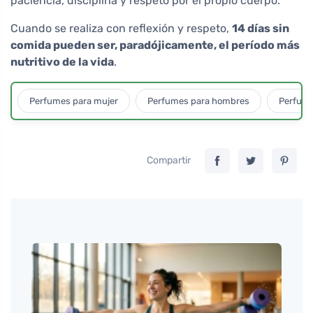
paciencia, disciplina y respeto por el propio cuerpo.
Cuando se realiza con reflexión y respeto,
14 días sin
comida pueden ser, paradójicamente, el período más
nutritivo de la vida
.
Perfumes para mujer
Perfumes para hombres
Perfume
Compartir