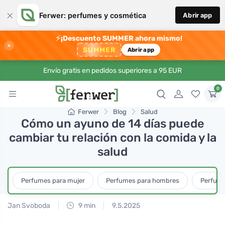
×
Ferwer: perfumes y cosmética
Abrir app
⚡
¡Descuento SUMMER ahora mismo!
×
SUMMER
Abrir app
Envío gratis en pedidos superiores a 95 EUR
0
Ferwer
Blog
Salud
Cómo un ayuno de 14 días puede
cambiar tu relación con la comida y la
salud
Perfumes para mujer
Perfumes para hombres
Perfume
Jan Svoboda
9 min
9.5.2025