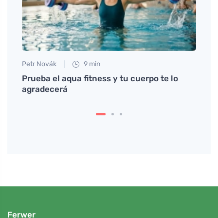
Petr Novák
9 min
Petr N
Prueba el aqua fitness y tu cuerpo te lo
# Jak
agradecerá
tím #
vody 
Ferwer