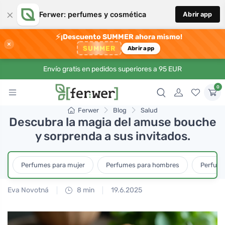
×
Ferwer: perfumes y cosmética
Abrir app
⚡
¡Descuento SUMMER ahora mismo!
×
SUMMER
Abrir app
Envío gratis en pedidos superiores a 95 EUR
0
Ferwer
Blog
Salud
Descubra la magia del amuse bouche
y sorprenda a sus invitados.
Perfumes para mujer
Perfumes para hombres
Perfume
Eva Novotná
8 min
19.6.2025