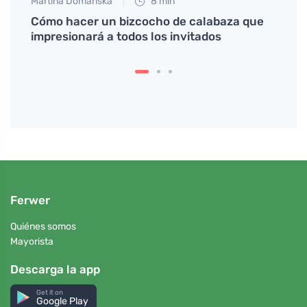
Martina Domanská
8 min
Eva No
ente y
Cómo hacer un bizcocho de calabaza que
Qué i
impresionará a todos los invitados
la hi
Ferwer
Quiénes somos
Mayorista
Descarga la app
Get it on
Google Play