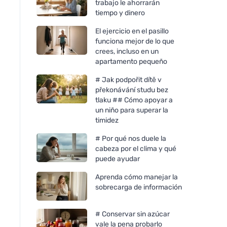
trabajo le ahorrarán
tiempo y dinero
El ejercicio en el pasillo
funciona mejor de lo que
crees, incluso en un
apartamento pequeño
# Jak podpořit dítě v
překonávání studu bez
tlaku ## Cómo apoyar a
un niño para superar la
timidez
# Por qué nos duele la
cabeza por el clima y qué
puede ayudar
Aprenda cómo manejar la
sobrecarga de información
# Conservar sin azúcar
vale la pena probarlo