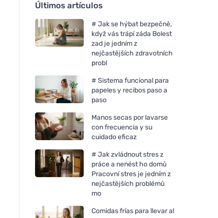
Últimos artículos
# Jak se hýbat bezpečně,
když vás trápí záda Bolest
zad je jedním z
nejčastějších zdravotních
probl
# Sistema funcional para
papeles y recibos paso a
paso
Manos secas por lavarse
con frecuencia y su
cuidado eficaz
# Jak zvládnout stres z
práce a nenést ho domů
Pracovní stres je jedním z
nejčastějších problémů
mo
Comidas frías para llevar al