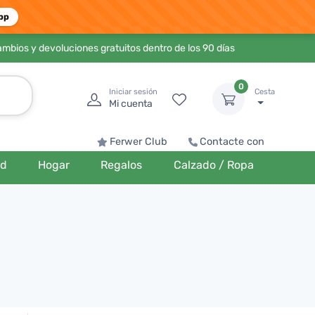
pp
ambios y devoluciones gratuitos dentro de los 90 días
0
Iniciar sesión
Cesta
Mi cuenta
Ferwer Club
Contacte con
ud
Hogar
Regalos
Calzado / Ropa