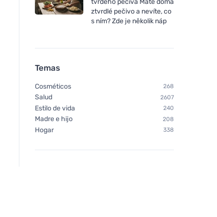
tvrdého pečiva Máte doma
ztvrdlé pečivo a nevíte, co
s ním? Zde je několik náp
Chimpanzee Gel energético
Chimpanzee Gel ene
Temas
Limón 35g
Frutas del Bosque 
Cosméticos
268
Salud
2607
Estilo de vida
240
Madre e hijo
208
Hogar
338