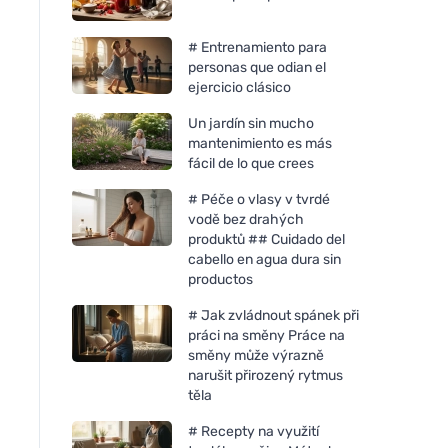
# Entrenamiento para
personas que odian el
ejercicio clásico
Un jardín sin mucho
mantenimiento es más
fácil de lo que crees
# Péče o vlasy v tvrdé
vodě bez drahých
produktů ## Cuidado del
cabello en agua dura sin
productos
# Jak zvládnout spánek při
práci na směny Práce na
směny může výrazně
narušit přirozený rytmus
těla
# Recepty na využití