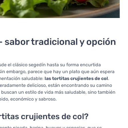
 - sabor tradicional y opción
sde el clásico segedín hasta su forma encurtida
. Sin embargo, parece que hay un plato que aún espera
imentación saludable:
las tortitas crujientes de col
.
peradamente delicioso, están encontrando su camino
 buscan un estilo de vida más saludable, sino también
pido, económico y sabroso.
itas crujientes de col?
mente picada, harina, huevos y especias, que se