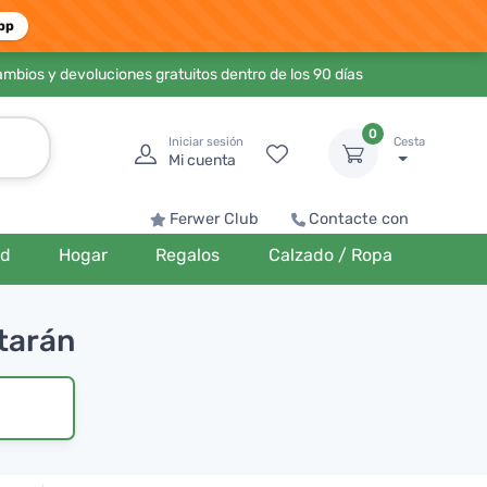
pp
ambios y devoluciones gratuitos dentro de los 90 días
0
Iniciar sesión
Cesta
Mi cuenta
Ferwer Club
Contacte con
ud
Hogar
Regalos
Calzado / Ropa
ntarán