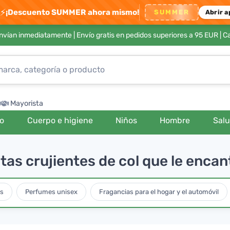
⚡
¡Descuento SUMMER ahora mismo!
SUMMER
Abrir a
envían inmediatamente |
Envío gratis en pedidos superiores a 95 EUR
| C
Mayorista
ro
Cuerpo e higiene
Niños
Hombre
Sal
tas crujientes de col que le enca
es
Perfumes unisex
Fragancias para el hogar y el automóvil