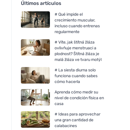
Últimos artículos
# Qué impide el
crecimiento muscular,
incluso cuando entrenas
regularmente
# Víte, jak štítná žláza
ovlivňuje menstruaci a
plodnost? Štítná žláza je
malá žláza ve tvaru motýl
# La siesta diurna solo
funciona cuando sabes
cómo hacerla
Aprenda cómo medir su
nivel de condición física en
casa
# Ideas para aprovechar
una gran cantidad de
calabacines