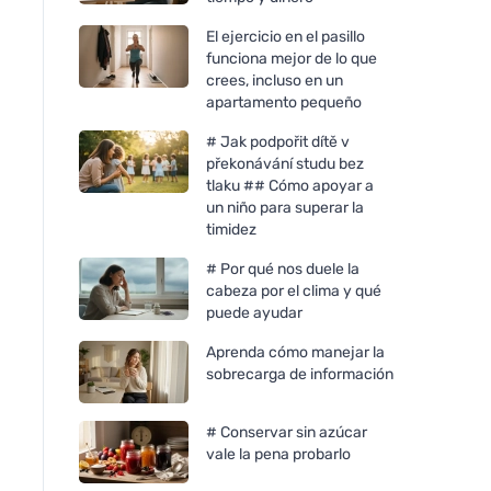
El ejercicio en el pasillo
funciona mejor de lo que
crees, incluso en un
apartamento pequeño
# Jak podpořit dítě v
překonávání studu bez
tlaku ## Cómo apoyar a
un niño para superar la
timidez
# Por qué nos duele la
cabeza por el clima y qué
puede ayudar
Aprenda cómo manejar la
sobrecarga de información
# Conservar sin azúcar
vale la pena probarlo