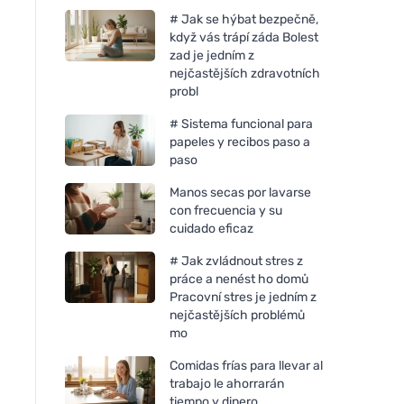
# Jak se hýbat bezpečně,
když vás trápí záda Bolest
zad je jedním z
nejčastějších zdravotních
probl
# Sistema funcional para
papeles y recibos paso a
paso
Manos secas por lavarse
con frecuencia y su
cuidado eficaz
# Jak zvládnout stres z
práce a nenést ho domů
Pracovní stres je jedním z
nejčastějších problémů
mo
Comidas frías para llevar al
trabajo le ahorrarán
tiempo y dinero