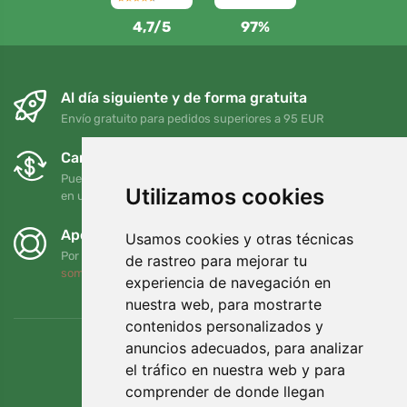
4,7/5
97%
Al día siguiente y de forma gratuita
Envío gratuito para pedidos superiores a 95 EUR
Cambios y devoluciones gratuitos
Puede devolver o cambiar su pedido en cualquier momento
Utilizamos cookies
en un plazo de 90 días
Apoyamos a Trees.org
Usamos cookies y otras técnicas
Por cada pedido plantamos un árbol. Leer más
Quiénes
de rastreo para mejorar tu
somos
.
experiencia de navegación en
nuestra web, para mostrarte
contenidos personalizados y
anuncios adecuados, para analizar
el tráfico en nuestra web y para
comprender de donde llegan