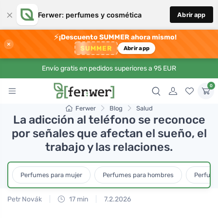
×
Ferwer: perfumes y cosmética
Abrir app
⚡
¡Descuento SUMMER ahora mismo!
×
SUMMER
Abrir app
Envío gratis en pedidos superiores a 95 EUR
0
Ferwer
Blog
Salud
La adicción al teléfono se reconoce
por señales que afectan el sueño, el
trabajo y las relaciones.
Perfumes para mujer
Perfumes para hombres
Perfume
Petr Novák
17 min
7.2.2026