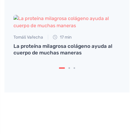
Tomáš Vařecha
17 min
La proteína milagrosa colágeno ayuda al
cuerpo de muchas maneras
Petr N
# Zku
ergía
zlepš
inter