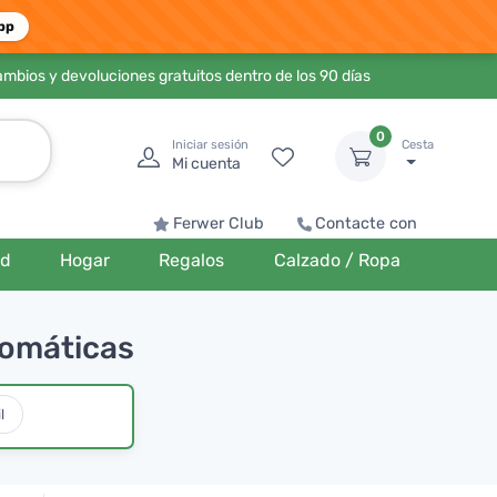
pp
ambios y devoluciones gratuitos dentro de los 90 días
0
Iniciar sesión
Cesta
Mi cuenta
Ferwer Club
Contacte con
ud
Hogar
Regalos
Calzado / Ropa
osomáticas
l