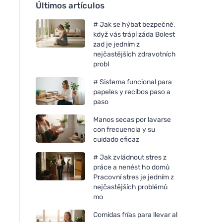
Últimos artículos
# Jak se hýbat bezpečně,
když vás trápí záda Bolest
zad je jedním z
nejčastějších zdravotních
probl
# Sistema funcional para
papeles y recibos paso a
paso
Manos secas por lavarse
con frecuencia y su
cuidado eficaz
# Jak zvládnout stres z
práce a nenést ho domů
Pracovní stres je jedním z
nejčastějších problémů
mo
Comidas frías para llevar al