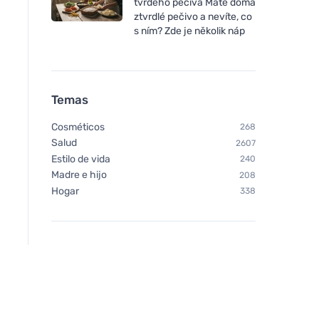
tvrdého pečiva Máte doma
ztvrdlé pečivo a nevíte, co
s ním? Zde je několik náp
Temas
Cosméticos
268
Salud
2607
Estilo de vida
240
Madre e hijo
208
Hogar
338