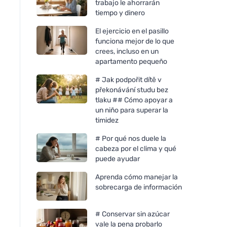
trabajo le ahorrarán
tiempo y dinero
El ejercicio en el pasillo
funciona mejor de lo que
crees, incluso en un
apartamento pequeño
# Jak podpořit dítě v
překonávání studu bez
tlaku ## Cómo apoyar a
un niño para superar la
timidez
# Por qué nos duele la
cabeza por el clima y qué
puede ayudar
Aprenda cómo manejar la
sobrecarga de información
# Conservar sin azúcar
vale la pena probarlo