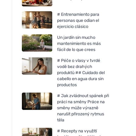
# Entrenamiento para
personas que odian el
ejercicio clásico
Un jardín sin mucho
mantenimiento es más
fácil de lo que crees
# Péče o vlasy v tvrdé
vodě bez drahých
produktů ## Cuidado del
cabello en agua dura sin
productos
# Jak zvládnout spánek při
práci na směny Práce na
směny může výrazně
narušit přirozený rytmus
těla
# Recepty na využití