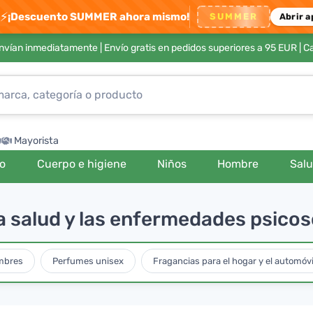
⚡
¡Descuento SUMMER ahora mismo!
SUMMER
Abrir a
envían inmediatamente |
Envío gratis en pedidos superiores a 95 EUR
| C
Mayorista
ro
Cuerpo e higiene
Niños
Hombre
Sal
 la salud y las enfermedades psic
mbres
Perfumes unisex
Fragancias para el hogar y el automóvi