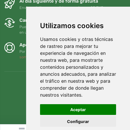
Al día siguiente y de forma gratuita
Envío gratuito para pedidos superiores a 95 EUR
Cambios y devoluciones gratuitos
Utilizamos cookies
Puede devolver o cambiar su pedido en cualquier momento
en un plazo de 90 días
Usamos cookies y otras técnicas
Apoyamos a Trees.org
de rastreo para mejorar tu
Por cada pedido plantamos un árbol. Leer más
Quiénes
experiencia de navegación en
somos
.
nuestra web, para mostrarte
contenidos personalizados y
anuncios adecuados, para analizar
el tráfico en nuestra web y para
comprender de donde llegan
nuestros visitantes.
Aceptar
Configurar