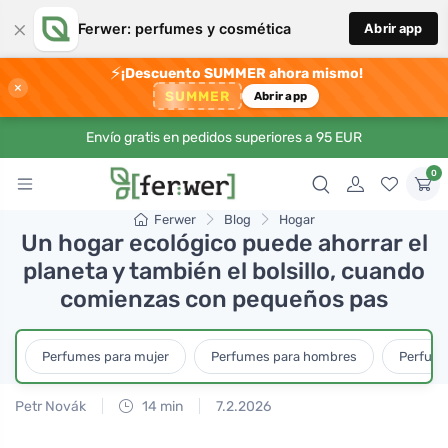
×
Ferwer: perfumes y cosmética
Abrir app
⚡
¡Descuento SUMMER ahora mismo!
×
SUMMER
Abrir app
Envío gratis en pedidos superiores a 95 EUR
0
Ferwer
Blog
Hogar
Un hogar ecológico puede ahorrar el
planeta y también el bolsillo, cuando
comienzas con pequeños pas
Perfumes para mujer
Perfumes para hombres
Perfume
Petr Novák
14 min
7.2.2026