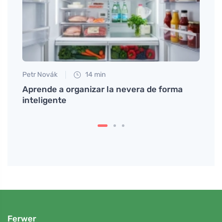
Petr Novák
14 min
Petr N
Aprende a organizar la nevera de forma
Cómo
inteligente
alime
Ferwer