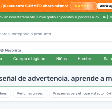
⚡
¡Descuento SUMMER ahora mismo!
SUMMER
Abrir a
envían inmediatamente |
Envío gratis en pedidos superiores a 95 EUR
| C
Mayorista
ro
Cuerpo e higiene
Niños
Hombre
Sal
 señal de advertencia, aprende a 
bres
Perfumes unisex
Fragancias para el hogar y el automóvil