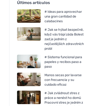
Últimos artículos
# Ideas para aprovechar
una gran cantidad de
calabacines
# Jak se hýbat bezpečně,
když vás trápí záda Bolest
zad je jedním z
nejčastějších zdravotních
probl
# Sistema funcional para
papeles y recibos paso a
paso
Manos secas por lavarse
con frecuencia y su
cuidado eficaz
# Jak zvládnout stres z
práce a nenést ho domů
Pracovní stres je jedním z