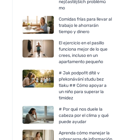
nejčastějších problémů
mo
Comidas frías para llevar al
trabajo le ahorrarán
tiempo y dinero
El ejercicio en el pasillo
funciona mejor de lo que
crees, incluso en un
apartamento pequeño
# Jak podpořit dítě v
překonávání studu bez
tlaku ## Cómo apoyar a
un niño para superar la
timidez
# Por qué nos duele la
cabeza por el clima y qué
puede ayudar
Aprenda cómo manejar la
sobrecarga de información