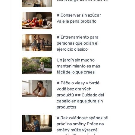
# Conservar sin azúcar
vale la pena probarlo
# Entrenamiento para
personas que odian el
ejercicio clásico
Un jardín sin mucho
mantenimiento es más
fácil de lo que crees
# Péče o vlasy v tvrdé
vodě bez drahých
produktů ## Cuidado del
cabello en agua dura sin
productos
# Jak zvládnout spánek při
práci na směny Práce na
směny může výrazně