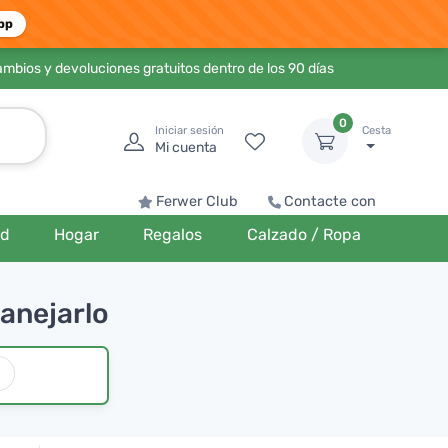
pp
ambios y devoluciones gratuitos dentro de los 90 días
0
Iniciar sesión
Cesta
Mi cuenta
Ferwer Club
Contacte con
ud
Hogar
Regalos
Calzado / Ropa
manejarlo