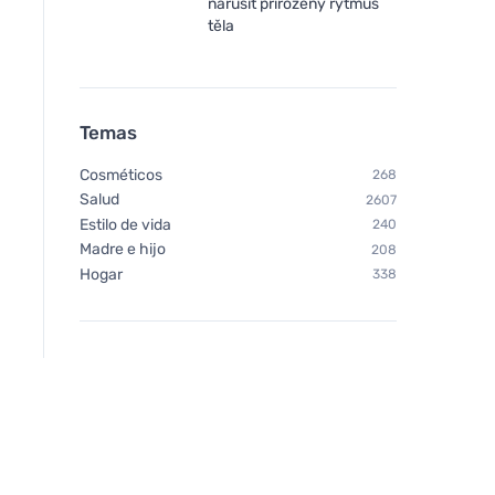
narušit přirozený rytmus
těla
Temas
Cosméticos
268
Salud
2607
Estilo de vida
240
Madre e hijo
208
Hogar
338