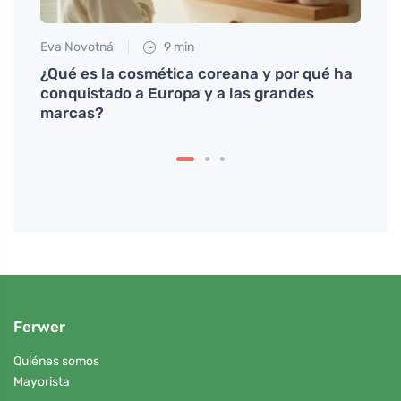
Eva Novotná
9 min
Anna 
¿Qué es la cosmética coreana y por qué ha
Agua 
conquistado a Europa y a las grandes
acné
marcas?
Ferwer
Quiénes somos
Mayorista