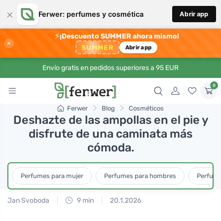
×
Ferwer: perfumes y cosmética
Abrir app
⚡
¡Descuento SUMMER ahora mismo!
×
SUMMER
Abrir app
Envío gratis en pedidos superiores a 95 EUR
0
Ferwer
Blog
Cosméticos
Deshazte de las ampollas en el pie y
disfrute de una caminata más
cómoda.
Perfumes para mujer
Perfumes para hombres
Perfume
Jan Svoboda
9 min
20.1.2026