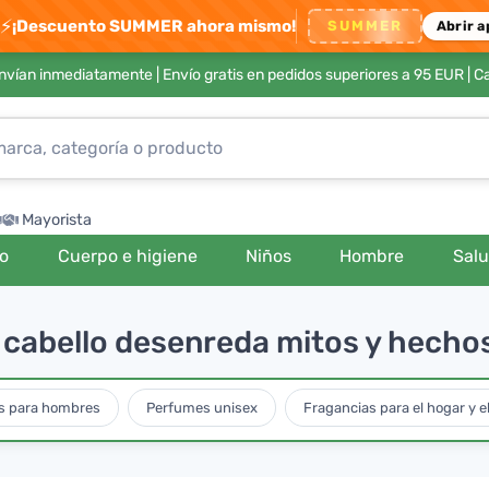
⚡
¡Descuento SUMMER ahora mismo!
SUMMER
Abrir a
envían inmediatamente |
Envío gratis en pedidos superiores a 95 EUR
| C
Mayorista
ro
Cuerpo e higiene
Niños
Hombre
Sal
 cabello desenreda mitos y hechos
s para hombres
Perfumes unisex
Fragancias para el hogar y e