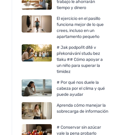
trabajo le ahorrarán
tiempo y dinero
El ejercicio en el pasillo
funciona mejor de lo que
crees, incluso en un
apartamento pequeño
# Jak podpořit dítě v
překonávání studu bez
tlaku ## Cómo apoyar a
un niño para superar la
timidez
# Por qué nos duele la
cabeza por el clima y qué
puede ayudar
Aprenda cómo manejar la
sobrecarga de información
# Conservar sin azúcar
vale la pena probarlo