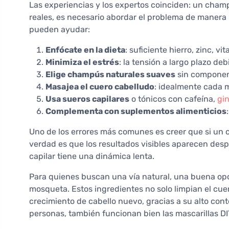
Las experiencias y los expertos coinciden: un champú
reales, es necesario abordar el problema de maner
pueden ayudar:
Enfócate en la dieta
: suficiente hierro, zinc, v
Minimiza el estrés
: la tensión a largo plazo debi
Elige champús naturales suaves
sin component
Masajea el cuero cabelludo
: idealmente cada m
Usa sueros capilares
o tónicos con cafeína,
gi
Complementa con suplementos alimenticios
Uno de los errores más comunes es creer que si un c
verdad es que los resultados visibles aparecen despu
capilar tiene una dinámica lenta.
Para quienes buscan una vía natural, una buena opc
mosqueta. Estos ingredientes no solo limpian el cu
crecimiento de cabello nuevo, gracias a su alto con
personas, también funcionan bien las mascarillas DIY