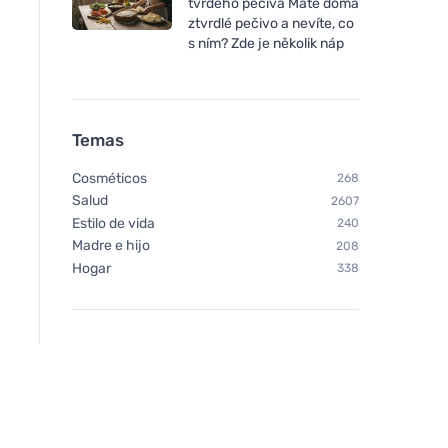
tvrdého pečiva Máte doma
ztvrdlé pečivo a nevíte, co
s ním? Zde je několik náp
Temas
Cosméticos
268
Salud
2607
Estilo de vida
240
Madre e hijo
208
Hogar
338