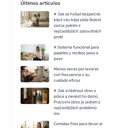
Últimos artículos
# Jak se hýbat bezpečně,
když vás trápí záda Bolest
zad je jedním z
nejčastějších zdravotních
probl
# Sistema funcional para
papeles y recibos paso a
paso
Manos secas por lavarse
con frecuencia y su
cuidado eficaz
# Jak zvládnout stres z
práce a nenést ho domů
Pracovní stres je jedním z
nejčastějších problémů
mo
Comidas frías para llevar al