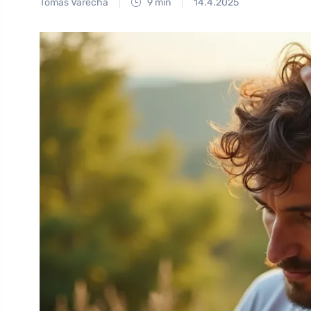
Tomáš Vařecha
9 min
14.4.2025