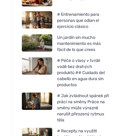
# Entrenamiento para
personas que odian el
ejercicio clásico
Un jardín sin mucho
mantenimiento es más
fácil de lo que crees
# Péče o vlasy v tvrdé
vodě bez drahých
produktů ## Cuidado del
cabello en agua dura sin
productos
# Jak zvládnout spánek při
práci na směny Práce na
směny může výrazně
narušit přirozený rytmus
těla
# Recepty na využití