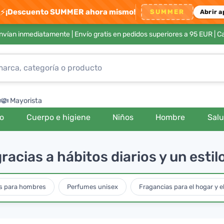
⚡
¡Descuento SUMMER ahora mismo!
SUMMER
Abrir a
envían inmediatamente |
Envío gratis en pedidos superiores a 95 EUR
| C
Mayorista
ro
Cuerpo e higiene
Niños
Hombre
Sal
acias a hábitos diarios y un estil
s para hombres
Perfumes unisex
Fragancias para el hogar y e