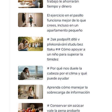
trabajo le ahorrarán
tiempo y dinero
El ejercicio en el pasillo
funciona mejor de lo que
crees, incluso en un
apartamento pequeño
# Jak podpořit dítě v
překonávání studu bez
tlaku ## Cómo apoyar a
un niño para superar la
timidez
# Por qué nos duele la
cabeza por el clima y qué
puede ayudar
Aprenda cómo manejar la
sobrecarga de información
# Conservar sin azúcar
vale la pena probarlo