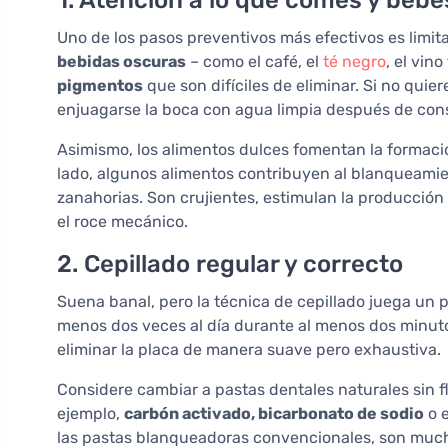
1. Atención a lo que comes y bebe
Uno de los pasos preventivos más efectivos es limita
bebidas oscuras
– como el café, el
té negro
, el vin
pigmentos
que son difíciles de eliminar. Si no quier
enjuagarse la boca con agua limpia después de con
Asimismo, los alimentos dulces fomentan la formació
lado, algunos alimentos contribuyen al blanqueamie
zanahorias. Son crujientes, estimulan la producción
el roce mecánico.
2. Cepillado regular y correcto
Suena banal, pero la técnica de cepillado juega un p
menos dos veces al día durante al menos dos minut
eliminar la placa de manera suave pero exhaustiva.
Considere cambiar a pastas dentales naturales sin 
ejemplo,
carbón activado, bicarbonato de sodio
o e
las pastas blanqueadoras convencionales, son much