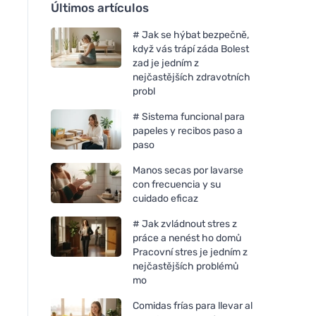
Últimos artículos
# Jak se hýbat bezpečně,
když vás trápí záda Bolest
zad je jedním z
nejčastějších zdravotních
probl
# Sistema funcional para
papeles y recibos paso a
paso
Manos secas por lavarse
con frecuencia y su
cuidado eficaz
# Jak zvládnout stres z
práce a nenést ho domů
Pracovní stres je jedním z
nejčastějších problémů
mo
Comidas frías para llevar al