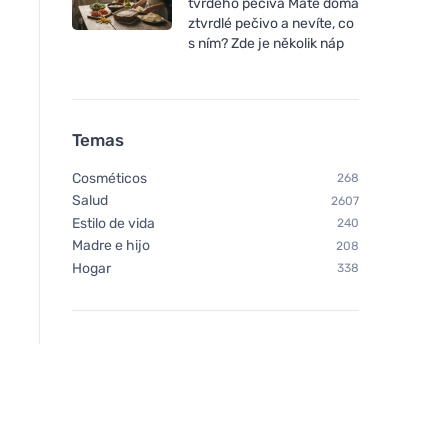
tvrdého pečiva Máte doma
ztvrdlé pečivo a nevíte, co
s ním? Zde je několik náp
Temas
Cosméticos
268
Salud
2607
Estilo de vida
240
Madre e hijo
208
Hogar
338