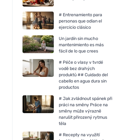
# Entrenamiento para
personas que odian el
ejercicio clásico
Un jardín sin mucho
mantenimiento es más
fácil de lo que crees
# Péče o vlasy v tvrdé
vodě bez drahých
produktů ## Cuidado del
cabello en agua dura sin
productos
# Jak zvládnout spánek při
práci na směny Práce na
směny může výrazně
narušit přirozený rytmus
těla
# Recepty na využití