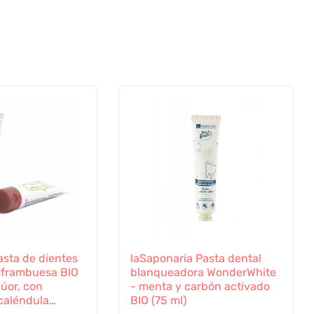
Pasta de dientes
laSaponaria Pasta dental
- frambuesa BIO
blanqueadora WonderWhite
flúor, con
- menta y carbón activado
caléndula
BIO (75 ml)