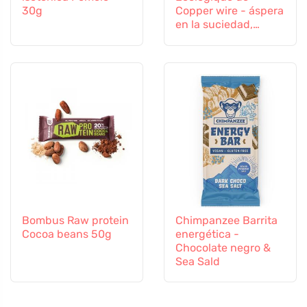
30g
Copper wire - áspera
en la suciedad,
suave en las
superficies
Bombus Raw protein
Chimpanzee Barrita
Cocoa beans 50g
energética -
Chocolate negro &
Sea Sald