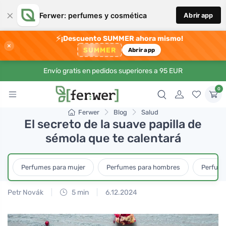
×
Ferwer: perfumes y cosmética
Abrir app
⚡
¡Descuento SUMMER ahora mismo!
×
SUMMER
Abrir app
Envío gratis en pedidos superiores a 95 EUR
0
Ferwer
Blog
Salud
El secreto de la suave papilla de
sémola que te calentará
Perfumes para mujer
Perfumes para hombres
Perfume
Petr Novák
5 min
6.12.2024