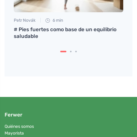
Petr Novák
6 min
Petr N
rías
# Pies fuertes como base de un equilibrio
# El 
saludable
contr
trata
Ferwer
Quiénes somos
Mayorista