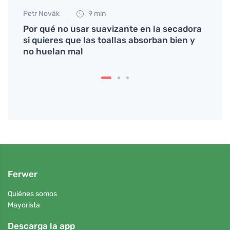
Petr Novák
9 min
Eva No
forma
Por qué no usar suavizante en la secadora
Cómo 
si quieres que las toallas absorban bien y
desg
no huelan mal
Ferwer
Quiénes somos
Mayorista
Descarga la app