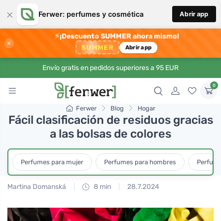
×
Ferwer: perfumes y cosmética
Abrir app
⚡
¡Descuento SUMMER ahora mismo!
×
SUMMER
Abrir app
Envío gratis en pedidos superiores a 95 EUR
0
Ferwer
Blog
Hogar
Fácil clasificación de residuos gracias
a las bolsas de colores
Perfumes para mujer
Perfumes para hombres
Perfume
Martina Domanská
8 min
28.7.2024