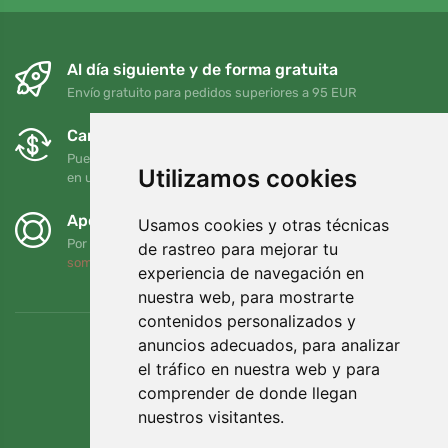
Al día siguiente y de forma gratuita
Envío gratuito para pedidos superiores a 95 EUR
Cambios y devoluciones gratuitos
Puede devolver o cambiar su pedido en cualquier momento
Utilizamos cookies
en un plazo de 90 días
Apoyamos a Trees.org
Usamos cookies y otras técnicas
Por cada pedido plantamos un árbol. Leer más
Quiénes
de rastreo para mejorar tu
somos
.
experiencia de navegación en
nuestra web, para mostrarte
contenidos personalizados y
anuncios adecuados, para analizar
el tráfico en nuestra web y para
comprender de donde llegan
nuestros visitantes.