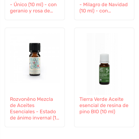
- Único (10 ml) - con
- Milagro de Navidad
geranio y rosa de
(10 ml) - con
palma
especias de pan de
jengibre
Rozvoněno Mezcla
Tierra Verde Aceite
de Aceites
esencial de resina de
Esenciales - Estado
pino BIO (10 ml)
de ánimo invernal (10
ml) - con naranja,
clavo y canela