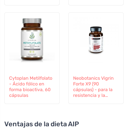
transición, 60
Vitamina B12 y Zinc,
cápsulas
60 cápsulas
Cytoplan Metilfolato
Neobotanics Vigrin
- Ácido fólico en
Forte X9 (90
forma bioactiva, 60
cápsulas) - para la
cápsulas
resistencia y la
vitalidad
Ventajas de la dieta AIP