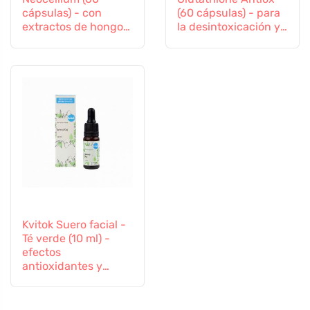
cápsulas) - con
(60 cápsulas) - para
extractos de hongos
la desintoxicación y
vitales y ginseng
el apoyo a la
inmunidad
Kvitok Suero facial -
Té verde (10 ml) -
efectos
antioxidantes y
antiinflamatorios