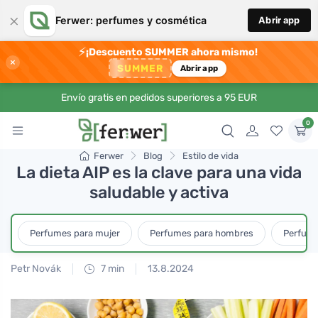
×
Ferwer: perfumes y cosmética
Abrir app
⚡
¡Descuento SUMMER ahora mismo!
×
SUMMER
Abrir app
Envío gratis en pedidos superiores a 95 EUR
0
Ferwer
Blog
Estilo de vida
La dieta AIP es la clave para una vida
saludable y activa
Perfumes para mujer
Perfumes para hombres
Perfume
Petr Novák
7 min
13.8.2024