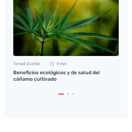
Tomáš Dvořák
9 min
Petr N
 to
Beneficios ecológicos y de salud del
Apren
půst?
cáñamo cultivado
infor