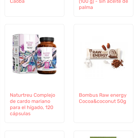
Caoba
(100 g) - sin aceite de
palma
Naturtreu Complejo
Bombus Raw energy
de cardo mariano
Cocoa&coconut 50g
para el hígado, 120
cápsulas