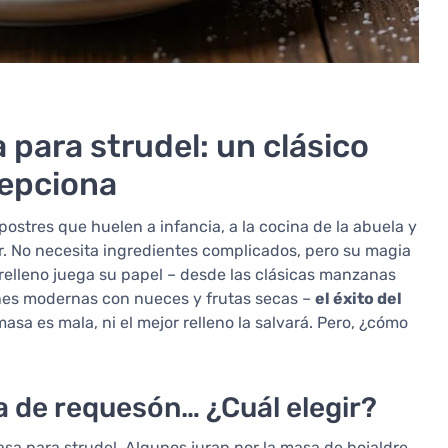
para strudel: un clásico
epciona
 postres que huelen a infancia, a la cocina de la abuela y
r. No necesita ingredientes complicados, pero su magia
relleno juega su papel – desde las clásicas manzanas
nes modernas con nueces y frutas secas –
el éxito del
 masa es mala, ni el mejor relleno la salvará. Pero, ¿cómo
a de requesón… ¿Cuál elegir?
asa para strudel. Algunos juran por la masa de hojaldre