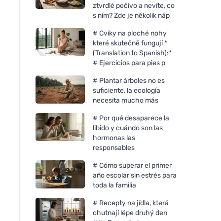
ztvrdlé pečivo a nevíte, co
s ním? Zde je několik náp
# Cviky na ploché nohy
které skutečně fungují *
(Translation to Spanish):*
# Ejercicios para pies p
# Plantar árboles no es
suficiente, la ecología
necesita mucho más
# Por qué desaparece la
libido y cuándo son las
hormonas las
responsables
# Cómo superar el primer
año escolar sin estrés para
toda la familia
# Recepty na jídla, která
chutnají lépe druhý den