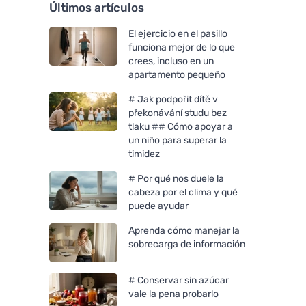
Últimos artículos
El ejercicio en el pasillo
funciona mejor de lo que
crees, incluso en un
apartamento pequeño
# Jak podpořit dítě v
překonávání studu bez
tlaku ## Cómo apoyar a
un niño para superar la
timidez
# Por qué nos duele la
cabeza por el clima y qué
puede ayudar
Aprenda cómo manejar la
sobrecarga de información
# Conservar sin azúcar
vale la pena probarlo