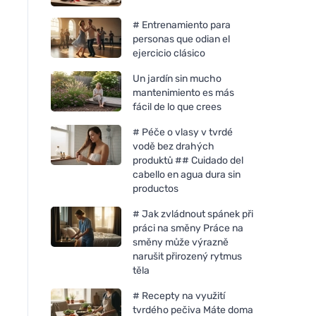
# Entrenamiento para
personas que odian el
ejercicio clásico
Un jardín sin mucho
mantenimiento es más
fácil de lo que crees
# Péče o vlasy v tvrdé
vodě bez drahých
produktů ## Cuidado del
cabello en agua dura sin
productos
# Jak zvládnout spánek při
práci na směny Práce na
směny může výrazně
narušit přirozený rytmus
těla
# Recepty na využití
tvrdého pečiva Máte doma