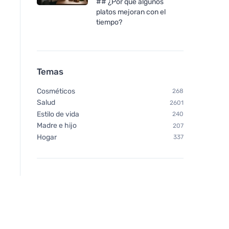
## ¿Por qué algunos
platos mejoran con el
tiempo?
Temas
Cosméticos
268
Salud
2601
Estilo de vida
240
Madre e hijo
207
Hogar
337