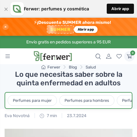
×
Ferwer: perfumes y cosmética
Abrir app
⚡
¡Descuento SUMMER ahora mismo!
×
SUMMER
Abrir app
Envío gratis en pedidos superiores a 95 EUR
0
Ferwer
Blog
Salud
Lo que necesitas saber sobre la
quinta enfermedad en adultos
Perfumes para mujer
Perfumes para hombres
Perfume
Eva Novotná
7 min
23.7.2024