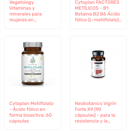
Vegetology
Cytoplan FACTORES
Vitaminas y
METÍLICOS - B1
minerales para
Betaína B2 B6 Ácido
mujeres en
fólico (L-metilfolato)
transición, 60
Vitamina B12 y Zinc,
cápsulas
60 cápsulas
Cytoplan Metilfolato
Neobotanics Vigrin
- Ácido fólico en
Forte X9 (90
forma bioactiva, 60
cápsulas) - para la
cápsulas
resistencia y la
vitalidad