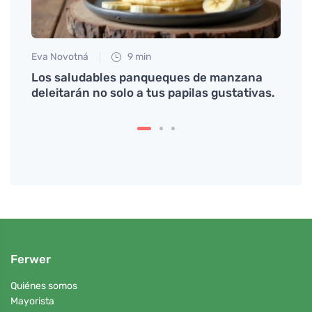
Eva Novotná
9 min
Martin
o que
Los saludables panqueques de manzana
El ch
deleitarán no solo a tus papilas gustativas.
a cad
Ferwer
Quiénes somos
Mayorista