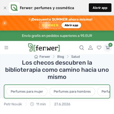
×
Ferwer: perfumes y cosmética
Abrir app
⚡
¡Descuento SUMMER ahora mismo!
×
SUMMER
Abrir app
Envío gratis en pedidos superiores a 95 EUR
0
Ferwer
Blog
Salud
Los checos descubren la
biblioterapia como camino hacia uno
mismo
Perfumes para mujer
Perfumes para hombres
Perfume
Petr Novák
11 min
27.6.2026