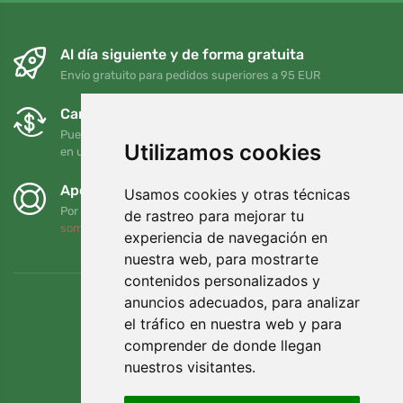
Al día siguiente y de forma gratuita
Envío gratuito para pedidos superiores a 95 EUR
Cambios y devoluciones gratuitos
Puede devolver o cambiar su pedido en cualquier momento
Utilizamos cookies
en un plazo de 90 días
Apoyamos a Trees.org
Usamos cookies y otras técnicas
Por cada pedido plantamos un árbol. Leer más
Quiénes
de rastreo para mejorar tu
somos
.
experiencia de navegación en
nuestra web, para mostrarte
contenidos personalizados y
anuncios adecuados, para analizar
el tráfico en nuestra web y para
comprender de donde llegan
nuestros visitantes.