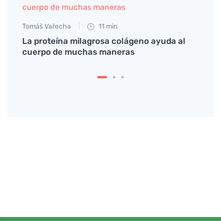
Tomáš Vařecha
11 min
La proteína milagrosa colágeno ayuda al
cuerpo de muchas maneras
Petr N
e
Mioma
ted
trata