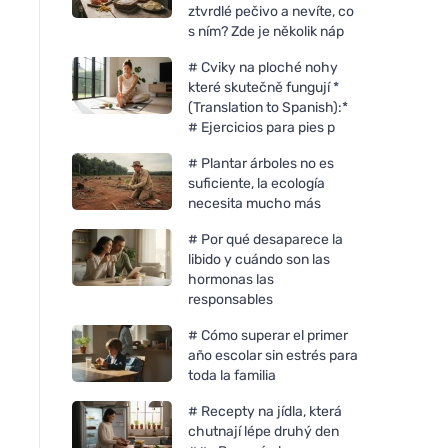
ztvrdlé pečivo a nevíte, co
s ním? Zde je několik náp
# Cviky na ploché nohy
které skutečně fungují *
(Translation to Spanish):*
# Ejercicios para pies p
# Plantar árboles no es
suficiente, la ecología
necesita mucho más
# Por qué desaparece la
libido y cuándo son las
hormonas las
responsables
# Cómo superar el primer
año escolar sin estrés para
toda la familia
# Recepty na jídla, která
chutnají lépe druhý den