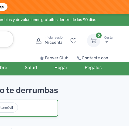
pp
ambios y devoluciones gratuitos dentro de los 90 días
0
Iniciar sesión
Cesta
Mi cuenta
Ferwer Club
Contacte con
bre
Salud
Hogar
Regalos
tro te derrumbas
utomóvil