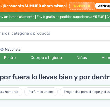
⚡
¡Descuento SUMMER ahora mismo!
SUMMER
Abrir a
envían inmediatamente |
Envío gratis en pedidos superiores a 95 EUR
| C
Mayorista
Rostro
Cuerpo e higiene
Niños
Hom
or fuera lo llevas bien y por den
ara hombres
Perfumes unisex
Fragancias para el hogar y el a