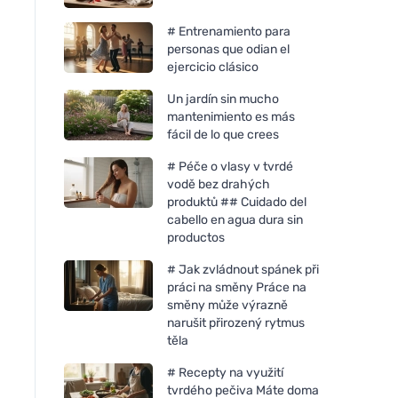
# Entrenamiento para
personas que odian el
ejercicio clásico
Un jardín sin mucho
mantenimiento es más
fácil de lo que crees
# Péče o vlasy v tvrdé
vodě bez drahých
produktů ## Cuidado del
cabello en agua dura sin
productos
# Jak zvládnout spánek při
práci na směny Práce na
směny může výrazně
narušit přirozený rytmus
těla
# Recepty na využití
tvrdého pečiva Máte doma