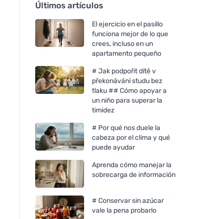
Últimos artículos
El ejercicio en el pasillo
funciona mejor de lo que
crees, incluso en un
apartamento pequeño
# Jak podpořit dítě v
překonávání studu bez
tlaku ## Cómo apoyar a
un niño para superar la
timidez
# Por qué nos duele la
cabeza por el clima y qué
puede ayudar
Aprenda cómo manejar la
sobrecarga de información
# Conservar sin azúcar
vale la pena probarlo