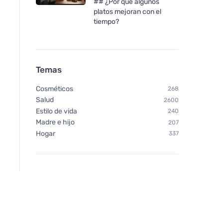
## ¿Por qué algunos
platos mejoran con el
tiempo?
Vegetology Opti3 Omega-3
Temas
EPA & DHA con vitamina D
60 cápsulas
Cosméticos
268
Salud
2600
Estilo de vida
240
Madre e hijo
207
Hogar
337