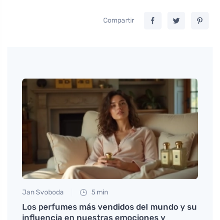
Compartir
Jan Svoboda
5 min
Anna 
Los perfumes más vendidos del mundo y su
Un co
influencia en nuestras emociones y
como 