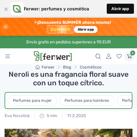
×
Ferwer: perfumes y cosmética
Abrir app
⚡
¡Descuento SUMMER ahora mismo!
×
SUMMER
Abrir app
Envío gratis en pedidos superiores a 95 EUR
0
Ferwer
Blog
Cosméticos
Neroli es una fragancia floral suave
con un toque cítrico.
Perfumes para mujer
Perfumes para hombres
Perfume
Eva Novotná
5 min
11.2.2025