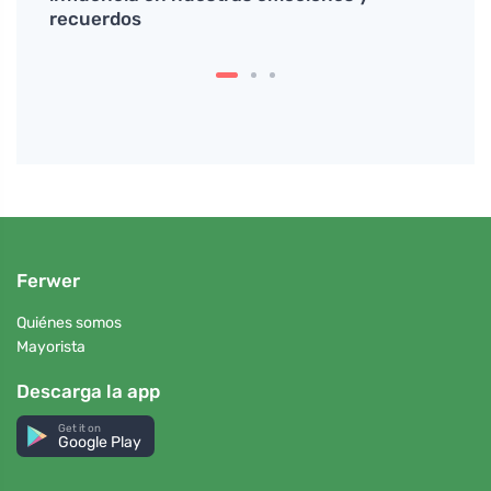
recuerdos
ocas
Ferwer
Quiénes somos
Mayorista
Descarga la app
Get it on
Google Play