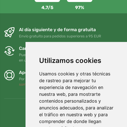
4,7/5
97%
Al día siguiente y de forma gratuita
Envío gratuito para pedidos superiores a 95 EUR
Cambios y devoluciones gratuitos
Puede devolver o cambiar su pedido en cualquier momento
Utilizamos cookies
en un plazo de 90 días
Apoyamos a Trees.org
Usamos cookies y otras técnicas
Por cada pedido plantamos un árbol. Leer más
Quiénes
de rastreo para mejorar tu
somos
.
experiencia de navegación en
nuestra web, para mostrarte
contenidos personalizados y
anuncios adecuados, para analizar
el tráfico en nuestra web y para
comprender de donde llegan