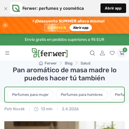
×
Ferwer: perfumes y cosmética
Abrir app
⚡
¡Descuento SUMMER ahora mismo!
×
SUMMER
Abrir app
Envío gratis en pedidos superiores a 95 EUR
0
Ferwer
Blog
Salud
Pan aromático de masa madre lo
puedes hacer tú también
Perfumes para mujer
Perfumes para hombres
Perfume
Petr Novák
13 min
2.4.2026