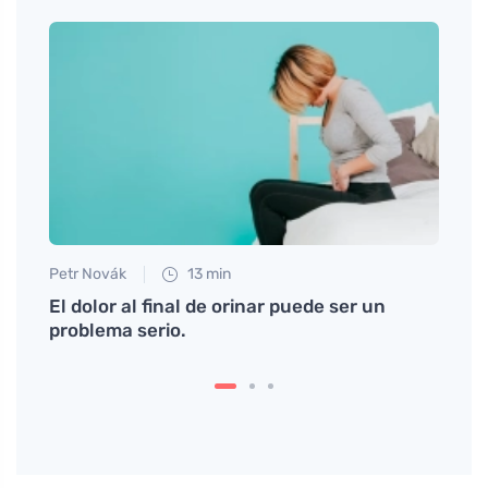
Petr Novák
13 min
Tomáš
El dolor al final de orinar puede ser un
Descu
problema serio.
pérdi