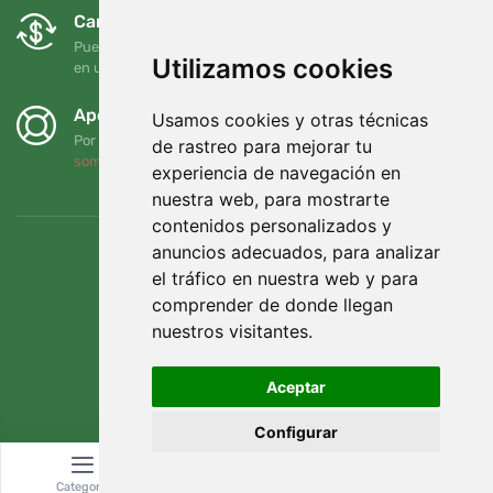
Cambios y devoluciones gratuitos
Puede devolver o cambiar su pedido en cualquier momento
Utilizamos cookies
en un plazo de 90 días
Apoyamos a Trees.org
Usamos cookies y otras técnicas
Por cada pedido plantamos un árbol. Leer más
Quiénes
de rastreo para mejorar tu
somos
.
experiencia de navegación en
nuestra web, para mostrarte
contenidos personalizados y
anuncios adecuados, para analizar
el tráfico en nuestra web y para
comprender de donde llegan
nuestros visitantes.
Aceptar
Configurar
© Topshelf s.r.o. Todos los derechos reservados.
Categoría
Buscar
Cesta