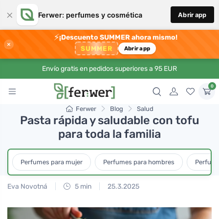
×
Ferwer: perfumes y cosmética
Abrir app
⚡
¡Descuento SUMMER ahora mismo!
×
SUMMER
Abrir app
Envío gratis en pedidos superiores a 95 EUR
0
Ferwer
Blog
Salud
Pasta rápida y saludable con tofu
para toda la familia
Perfumes para mujer
Perfumes para hombres
Perfume
Eva Novotná
5 min
25.3.2025