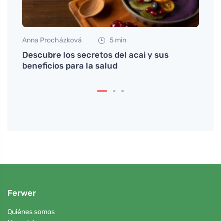
Anna Procházková
5 min
Petr N
Descubre los secretos del acai y sus
¿Qué 
ridos
beneficios para la salud
cuand
conc
Ferwer
Quiénes somos