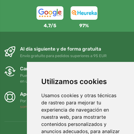
4,7/5
97%
Al día siguiente y de forma gratuita
Envío gratuito para pedidos superiores a 95 EUR
Cambios y devoluciones gratuitos
Puede devolver o cambiar su pedido en cualquier momento
Utilizamos cookies
en un plazo de 90 días
Apoyamos a Trees.org
Usamos cookies y otras técnicas
Por cada pedido plantamos un árbol. Leer más
Quiénes
de rastreo para mejorar tu
somos
.
experiencia de navegación en
nuestra web, para mostrarte
contenidos personalizados y
anuncios adecuados, para analizar