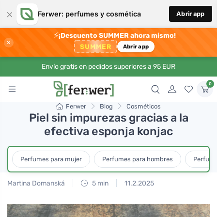
×
Ferwer: perfumes y cosmética
Abrir app
⚡
¡Descuento SUMMER ahora mismo!
×
SUMMER
Abrir app
Envío gratis en pedidos superiores a 95 EUR
0
Ferwer
Blog
Cosméticos
Piel sin impurezas gracias a la
efectiva esponja konjac
Perfumes para mujer
Perfumes para hombres
Perfume
Martina Domanská
5 min
11.2.2025