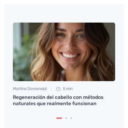
Martina Domanská
5 min
Petr N
tos
Regeneración del cabello con métodos
Truco
naturales que realmente funcionan
hermo