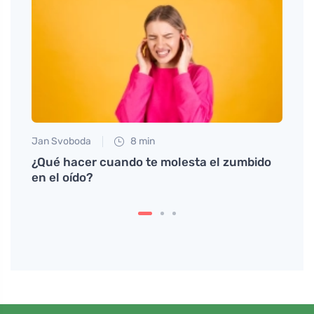
Jan Svoboda
8 min
Anna 
s y
¿Qué hacer cuando te molesta el zumbido
Tteok
en el oído?
cultu