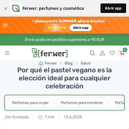
×
Ferwer: perfumes y cosmética
Abrir app
⚡
¡Descuento SUMMER ahora mismo!
×
SUMMER
Abrir app
Envío gratis en pedidos superiores a 95 EUR
0
Ferwer
Blog
Salud
Por qué el pastel vegano es la
elección ideal para cualquier
celebración
Perfumes para mujer
Perfumes para hombres
Perfume
Jan Svoboda
7 min
13.6.2025