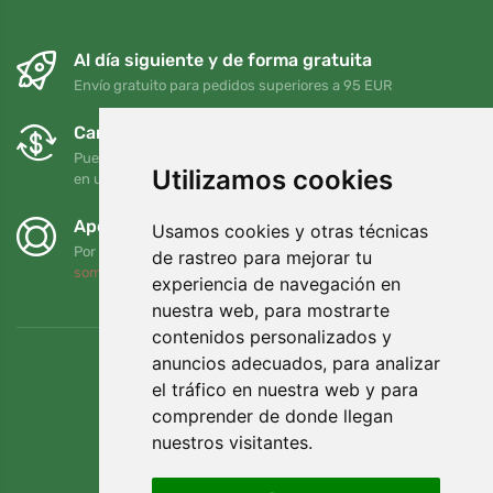
Al día siguiente y de forma gratuita
Envío gratuito para pedidos superiores a 95 EUR
Cambios y devoluciones gratuitos
Puede devolver o cambiar su pedido en cualquier momento
Utilizamos cookies
en un plazo de 90 días
Apoyamos a Trees.org
Usamos cookies y otras técnicas
Por cada pedido plantamos un árbol. Leer más
Quiénes
de rastreo para mejorar tu
somos
.
experiencia de navegación en
nuestra web, para mostrarte
contenidos personalizados y
anuncios adecuados, para analizar
el tráfico en nuestra web y para
comprender de donde llegan
nuestros visitantes.