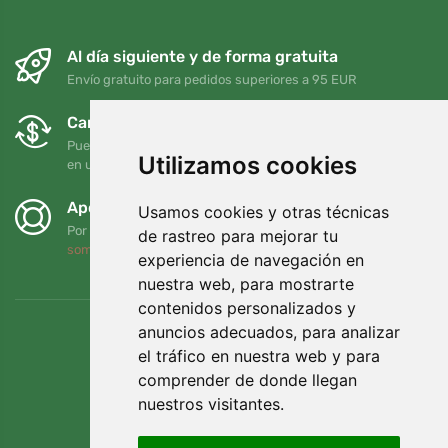
Al día siguiente y de forma gratuita
Envío gratuito para pedidos superiores a 95 EUR
Cambios y devoluciones gratuitos
Puede devolver o cambiar su pedido en cualquier momento
Utilizamos cookies
en un plazo de 90 días
Apoyamos a Trees.org
Usamos cookies y otras técnicas
Por cada pedido plantamos un árbol. Leer más
Quiénes
de rastreo para mejorar tu
somos
.
experiencia de navegación en
nuestra web, para mostrarte
contenidos personalizados y
anuncios adecuados, para analizar
el tráfico en nuestra web y para
comprender de donde llegan
nuestros visitantes.