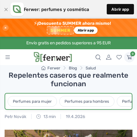
×
Ferwer: perfumes y cosmética
Abrir app
⚡
¡Descuento SUMMER ahora mismo!
×
SUMMER
Abrir app
Envío gratis en pedidos superiores a 95 EUR
0
Ferwer
Blog
Salud
Repelentes caseros que realmente
funcionan
Perfumes para mujer
Perfumes para hombres
Perfume
Petr Novák
13 min
19.4.2026