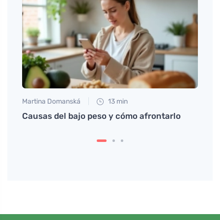
Martina Domanská
13 min
Anna 
o
Causas del bajo peso y cómo afrontarlo
¿Te f
Descu