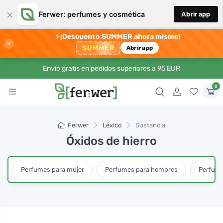
×
Ferwer: perfumes y cosmética
Abrir app
⚡
¡Descuento SUMMER ahora mismo!
×
SUMMER
Abrir app
Envío gratis en pedidos superiores a 95 EUR
0
Ferwer
Léxico
Sustancia
Óxidos de hierro
Perfumes para mujer
Perfumes para hombres
Perfume