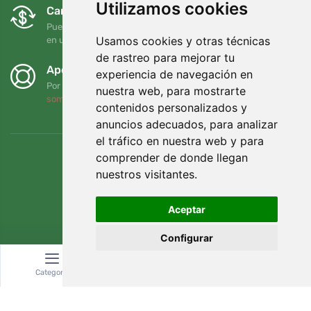
Utilizamos cookies
Cambios y devoluciones gratuitos
Puede devolver o cambiar su pedido en cualquier momento
Usamos cookies y otras técnicas
en un plazo de 90 días
de rastreo para mejorar tu
Apoyamos a Trees.org
experiencia de navegación en
Por cada pedido plantamos un árbol. Leer más
Quiénes
nuestra web, para mostrarte
somos
.
contenidos personalizados y
anuncios adecuados, para analizar
el tráfico en nuestra web y para
comprender de donde llegan
nuestros visitantes.
Aceptar
Configurar
Categoría
Buscar
Cesta
© Topshelf s.r.o. Todos los derechos reservados.