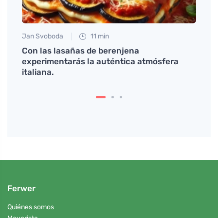
Jan Svoboda
11 min
Eva No
e
Con las lasañas de berenjena
Cómo 
experimentarás la auténtica atmósfera
dieta 
italiana.
Ferwer
Quiénes somos