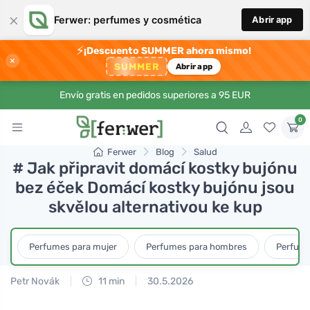
×
Ferwer: perfumes y cosmética
Abrir app
⚡
¡Descuento SUMMER ahora mismo!
×
SUMMER
Abrir app
Envío gratis en pedidos superiores a 95 EUR
0
Ferwer
Blog
Salud
# Jak připravit domácí kostky bujónu
bez éček Domácí kostky bujónu jsou
skvělou alternativou ke kup
Perfumes para mujer
Perfumes para hombres
Perfume
Petr Novák
11 min
30.5.2026