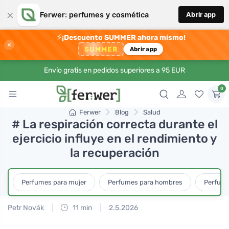
×
Ferwer: perfumes y cosmética
Abrir app
⚡
¡Descuento SUMMER ahora mismo!
×
SUMMER
Abrir app
Envío gratis en pedidos superiores a 95 EUR
0
Ferwer
Blog
Salud
# La respiración correcta durante el
ejercicio influye en el rendimiento y
la recuperación
Perfumes para mujer
Perfumes para hombres
Perfume
Petr Novák
11 min
2.5.2026