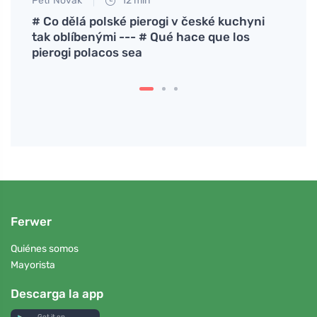
Petr Novák
12 min
Anna 
y
# Co dělá polské pierogi v české kuchyni
Una r
eniny
tak oblíbenými --- # Qué hace que los
nuevo
pierogi polacos sea
Ferwer
Quiénes somos
Mayorista
Descarga la app
Get it on