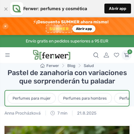
×
Ferwer: perfumes y cosmética
Abrir app
⚡
¡Descuento SUMMER ahora mismo!
×
SUMMER
Abrir app
Envío gratis en pedidos superiores a 95 EUR
0
Ferwer
Blog
Salud
Pastel de zanahoria con variaciones
que sorprenderán tu paladar
Perfumes para mujer
Perfumes para hombres
Perfume
Anna Procházková
7 min
21.8.2025