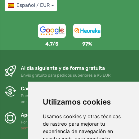
Español / EUR
4,7/5
97%
Al día siguiente y de forma gratuita
Envío gratuito para pedidos superiores a 95 EUR
Cambios y devoluciones gratuitos
Puede devolver o cambiar su pedido en cualquier momento
Utilizamos cookies
en un plazo de 90 días
Apoyamos a Trees.org
Usamos cookies y otras técnicas
Por cada pedido plantamos un árbol. Leer más
Quiénes
de rastreo para mejorar tu
somos
.
experiencia de navegación en
nuestra web, para mostrarte