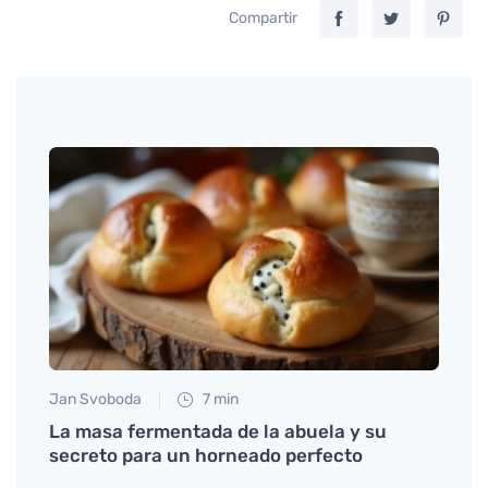
Compartir
Jan Svoboda
7 min
Tomáš
a
La masa fermentada de la abuela y su
Enamó
secreto para un horneado perfecto
recet