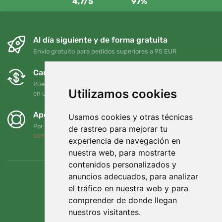
4,7/5
97%
Al día siguiente y de forma gratuita
Envío gratuito para pedidos superiores a 95 EUR
Cambios y devoluciones gratuitos
Puede devolver o cambiar su pedido en cualquier momento
Utilizamos cookies
en un plazo de 90 días
Apoyamos a Trees.org
Usamos cookies y otras técnicas
Por cada pedido plantamos un árbol. Leer más
Quiénes
de rastreo para mejorar tu
somos
.
experiencia de navegación en
nuestra web, para mostrarte
contenidos personalizados y
anuncios adecuados, para analizar
el tráfico en nuestra web y para
comprender de donde llegan
nuestros visitantes.