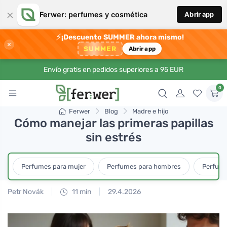
×
Ferwer: perfumes y cosmética
Abrir app
⚡
¡Descuento SUMMER ahora mismo!
×
SUMMER
Abrir app
Envío gratis en pedidos superiores a 95 EUR
0
Ferwer
Blog
Madre e hijo
Cómo manejar las primeras papillas
sin estrés
Perfumes para mujer
Perfumes para hombres
Perfume
Petr Novák
11 min
29.4.2026