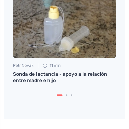
Petr Novák
11 min
Anna 
qué
Sonda de lactancia - apoyo a la relación
Conse
entre madre e hijo
ovula