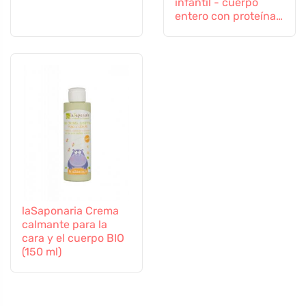
infantil - cuerpo
entero con proteína
de avena (50 ml) -
protege contra las
influencias externas
laSaponaria Crema
calmante para la
cara y el cuerpo BIO
(150 ml)