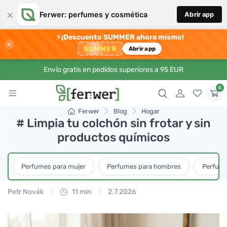
×
Ferwer: perfumes y cosmética
Abrir app
⚡
¡Descuento SUMMER ahora mismo!
×
SUMMER
Abrir app
Envío gratis en pedidos superiores a 95 EUR
0
Ferwer
Blog
Hogar
# Limpia tu colchón sin frotar y sin
productos químicos
Perfumes para mujer
Perfumes para hombres
Perfume
Petr Novák
11 min
2.7.2026