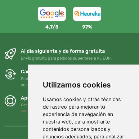
4,7/5
97%
Al día siguiente y de forma gratuita
Envío gratuito para pedidos superiores a 95 EUR
Cambios y devoluciones gratuitos
Puede devolver o cambiar su pedido en cualquier momento
Utilizamos cookies
en un plazo de 90 días
Apoyamos a Trees.org
Usamos cookies y otras técnicas
Por cada pedido plantamos un árbol. Leer más
Quiénes
de rastreo para mejorar tu
somos
.
experiencia de navegación en
nuestra web, para mostrarte
contenidos personalizados y
anuncios adecuados, para analizar